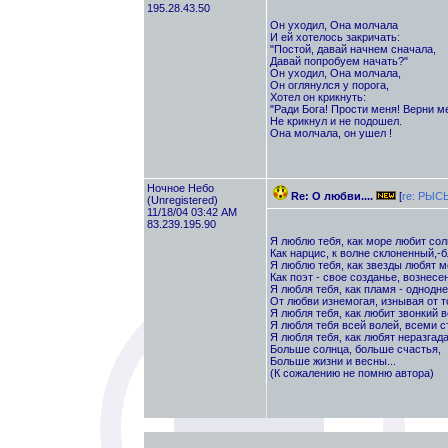
195.28.43.50
Он уходил, Она молчала
И ей хотелось закричать:
"Постой, давай начнем сначала,
Давай попробуем начать?"
Он уходил, Она молчала,
Он оглянулся у порога,
Хотел он крикнуть:
"Ради Бога! Прости меня! Верни ме
Не крикнул и не подошел.
Она молчала, он ушел !
Ночное Небо
Re: О любви....
[
re: РЫСЬ.
(Unregistered)
11/18/04 03:42 AM
83.239.195.90
Я люблю тебя, как море любит со
Как нарцис, к волне склоненный,-б
Я люблю тебя, как звезды любят м
Как поэт - свое созданье, вознесе
Я любля тебя, как пламя - однодн
От любви изнемогая, изнывая от т
Я любля тебя, как любит звонкий 
Я любля тебя всей волей, всеми 
Я любля тебя, как любят неразгад
Больше солнца, больше счастья,
Больше жизни и весны...
(К сожалению не помню автора)