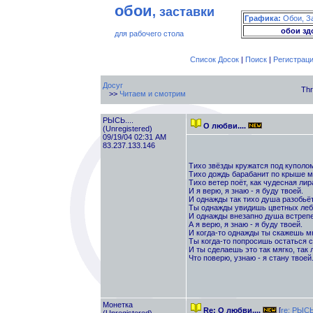
обои
, заставки
Графика:
Обои, З
обои зд
для рабочего стола
Список Досок
|
Поиск
|
Регистрац
Досуг
Thr
>>
Читаем и смотрим
РЫСЬ....
О любви....
(Unregistered)
09/19/04 02:31 AM
83.237.133.146
Тихо звёзды кружатся под куполо
Тихо дождь барабанит по крыше м
Тихо ветер поёт, как чудесная лир
И я верю, я знаю - я буду твоей.
И однажды так тихо душа разобьёт
Ты однажды увидишь цветных леб
И однажды внезапно душа встрепе
А я верю, я знаю - я буду твоей.
И когда-то однажды ты скажешь мн
Ты когда-то попросишь остаться с
И ты сделаешь это так мягко, так 
Что поверю, узнаю - я стану твоей
Монетка
Re: О любви....
[
re: РЫСЬ.