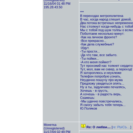
(Unregistered)
11/16/04 01:48 PM
195.28.43.50
***
В переходах метрополитена
В час, когда народ спешит домой,
Два потока встречных непременн
Нас столкнут когда-нибудь с тобой
Мы с тобой под шум толпы о всяк
Поболтаем несколько минут:
-Как на личном фронте?
-Все прекрасно...
-Как дела служебные?
-Идут.
-Ты прости...
-Да что там, все забыто.
-Ты пойми...
-А кто меня поймет?
Тут прохожий нас толкнет сердито
Тут, мол, вам не сквер, а переход!
Я затороплюсь и неуклюже
Телефон попробую узнать,
Неудачно пошучу про мужа
Предложу увидиться опять...
Ну а ты, задумчиво печалясь,
Хочешь - в грусть,
А хочешь - в радость верь,
Скажешь:
-Мы удачно повстречались,
Я смогу забыть тебя теперь...
Ю.Поляков
Монетка
Re: О любви....
[
re: РЫСЬ....
]
(Unregistered)
11/17/04 02:49 PM