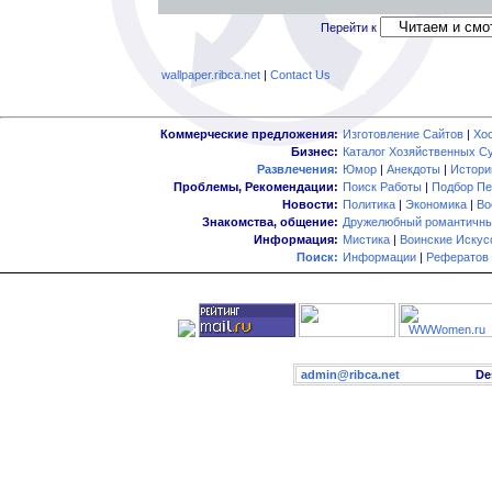
Перейти к
wallpaper.ribca.net
|
Contact Us
Коммерческие предложения:
Изготовление Сайтов
|
Хо
Бизнес:
Каталог Хозяйственных С
Развлечения:
Юмор
|
Анекдоты
|
Истори
Проблемы, Рекомендации:
Поиск Работы
|
Подбор Пе
Новости:
Политика
|
Экономика
|
Во
Знакомства, общение:
Дружелюбный романтичны
Информация:
Мистика
|
Воинские Искус
Поиск:
Информации
|
Рефератов
admin@ribca.net
Desig