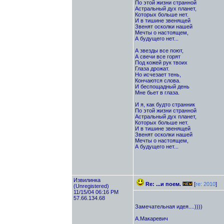
По этой жизни странной
Астральный дух планет,
Которых больше нет.
И в тишине звенящей
Звенят осколки нашей
Мечты о настоящем,
А будущего нет...
А звезды все поют,
А свечи все горят
Под кожей рук твоих
Глаза дрожат.
Но исчезает тень,
Кончаются слова.
И беспощадный день
Мне бьет в глаза.
И я, как будто странник
По этой жизни странной
Астральный дух планет,
Которых больше нет.
И в тишине звенящей
Звенят осколки нашей
Мечты о настоящем,
А будущего нет...
Извилинка
Re: ...и поем.
[
re: 2010
]
(Unregistered)
11/15/04 06:16 PM
57.66.134.68
Замечательная идея....))))
А.Макаревич