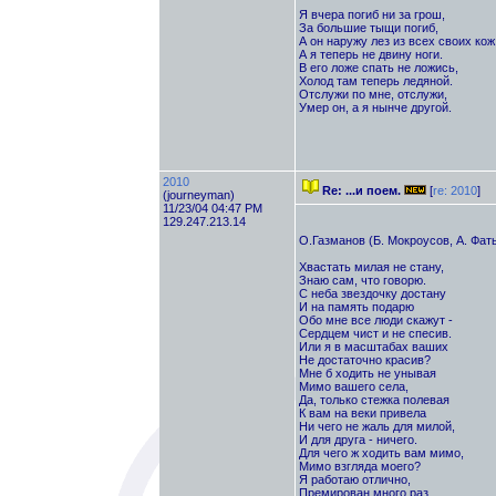
Я вчера погиб ни за грош,
За большие тыщи погиб,
А он наружу лез из всех своих кож
А я теперь не двину ноги.
В его ложе спать не ложись,
Холод там теперь ледяной.
Отслужи по мне, отслужи,
Умер он, а я нынче другой.
2010
Re: ...и поем.
[
re: 2010
]
(journeyman)
11/23/04 04:47 PM
129.247.213.14
О.Газманов (Б. Мокроусов, А. Фат
Хвастать милая не стану,
Знаю сам, что говорю.
С неба звездочку достану
И на память подарю
Обо мне все люди скажут -
Сердцем чист и не спесив.
Или я в масштабах ваших
Не достаточно красив?
Мне б ходить не унывая
Мимо вашего села,
Да, только стежка полевая
К вам на веки привела
Ни чего не жаль для милой,
И для друга - ничего.
Для чего ж ходить вам мимо,
Мимо взгляда моего?
Я работаю отлично,
Премирован много раз,