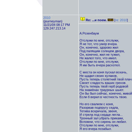
2010
Re: ...и поем.
[
re: 2010
]
(journeyman)
11/21/04 08:17 PM
129.247.213.14
А.Розенбаум
Отслужи по мне, отслужи,
Я не тот, что умер вчера.
Он, конечно, здорово жил
Под палящим солнцем двора,
Он, конечно, жил не тужил,
Не жалел того, что имел.
Отслужи по мне, отслужи,
Я им быть вчера расхотел.
С места он коня пускал вскачь,
Не щадил своих кулаков,
Пусть теперь столетний твой плач
Смоет сладость ваших грехов.
Пусть теперь твой герб родовой
На знамёнах траурных шьют.
Он бы был сейчас, конечно, живой
Если б верил в честность твою.
Но его свалили с коня,
Разорвав подпругу седла,
Тетива вскричала, звеня,
И стрела под сердце легла...
Тронный зал убрать прикажи,
Вспомни, что сирень он любил.
Отслужи по мне, отслужи,
Я его вчера позабыл.