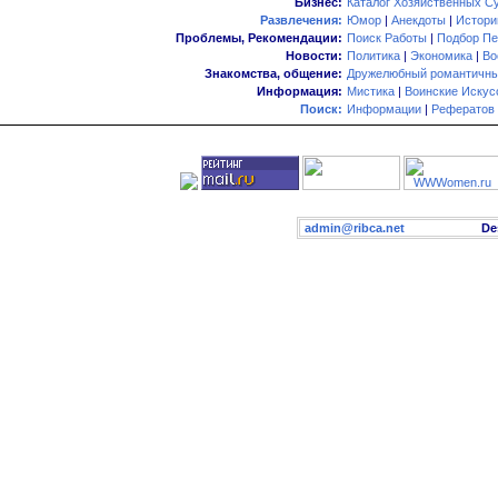
Бизнес:
Каталог Хозяйственных С
Развлечения:
Юмор
|
Анекдоты
|
Истори
Проблемы, Рекомендации:
Поиск Работы
|
Подбор Пе
Новости:
Политика
|
Экономика
|
Во
Знакомства, общение:
Дружелюбный романтичны
Информация:
Мистика
|
Воинские Искус
Поиск:
Информации
|
Рефератов
admin@ribca.net
Desig