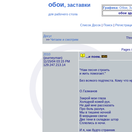
обои
, заставки
Графика:
Обои, З
обои зд
для рабочего стола
Список Досок
|
Поиск
|
Регистрац
Досуг
Thr
>>
Читаем и смотрим
Pages i
2010
...и поем.
(journeyman)
11/15/04 03:15 PM
129.247.213.14
"Нам песня строить
и жить помогает."
Без всякого подтекста. Кому что н
О.Газманов
Закрой мои глаза
Холодной кожей рук.
Не дай мне рассказать
Про боль разлук.
Мы в тишине ночной
В мерцании свечи
Две тени в складках штор
Сплелись в ночи.
И я, как будто странник