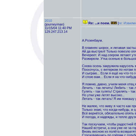
2010
Re: ...и поем.
[
re: Извили
(journeyman)
11/15/04 11:40 PM
129.247.213.14
А.Розенбаум.
В плавнях шорох, и легавая засты
Ай да выстрел! Только повезло опя
Вечереет. И над озером летают утк
Разжирели. Утка осенью в большо
Снова осень закружила карусель 
Поохочусь, с ветерком по нотам п
И сыграю... Если я ещё на что-то г
И спою вам... Если я на что-нибуд
Я помню, давно, учили меня отец 
Лечить - так лечить! Любить - так 
Гулять - так гулять! Стрелять - так
Но утки уже летят высоко...
Летать - так летать! Я им помашу 
Не жалею, что живу я часто как при
Только знаю, что когда-нибудь, в о
Всё вернётся, обязательно опять 
И погода, и надежды, и тепло друз
Так поскучаем, чтобы радостней 
Нашей встречи, а она уже не за го
Вновь весною из полёта возвратят
Стосковавшись по озёрам с голубо