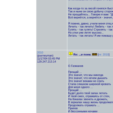
Как когда-то за лисой гонялся быс
Так и ныне он свою добычу сторожи
Не прощайтесь... Говорю я вам: "Д
Всё вернётся, а вернётся - значит,
Я помню, давно, учили меня отец 
Лечить - так лечить! Любить - так 
Гулять - так гулять! Стрелять - так
Но утки уже летят высоко...
Летать - так летать! Я им помашу 
2010
Re: ...и поем.
[
re: 2010
]
(journeyman)
11/17/04 03:45 PM
129.247.213.14
О.Газманов
Прощай …
Это значит, что мы никогда
Это значит, что нечем дышать
Это значит веками не спать
Стала слишком широкой кровать
Для меня одного …
Прощай …
Будет долго твой запах летать
И твой смех, отражаясь от стен,
На бокалах звенеть и дрожать,
В зеркалах нашу жизнь продолжат
Продолжать отражать …
Припев
И бессонными ночами