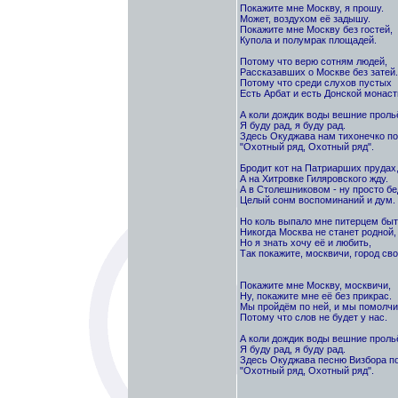
Покажите мне Москву, я прошу.
Может, воздухом её задышу.
Покажите мне Москву без гостей,
Купола и полумрак площадей.
Потому что верю сотням людей,
Рассказавших о Москве без затей.
Потому что среди слухов пустых
Есть Арбат и есть Донской монаст
А коли дождик воды вешние прольё
Я буду рад, я буду рад.
Здесь Окуджава нам тихонечко по
"Охотный ряд, Охотный ряд".
Бродит кот на Патриарших прудах
А на Хитровке Гиляровского жду.
А в Столешниковом - ну просто бе
Целый сонм воспоминаний и дум.
Но коль выпало мне питерцем быт
Никогда Москва не станет родной,
Но я знать хочу её и любить,
Так покажите, москвичи, город сво
Покажите мне Москву, москвичи,
Ну, покажите мне её без прикрас.
Мы пройдём по ней, и мы помолчи
Потому что слов не будет у нас.
А коли дождик воды вешние прольё
Я буду рад, я буду рад.
Здесь Окуджава песню Визбора по
"Охотный ряд, Охотный ряд".