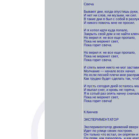
Свеча
Бывают дни, когда опустишь руки,
И нет ни слов, ни музыки, ни сил.
В такие дни я был с собой в разлу
И никого помочь мне не просил.
И я хотел идти куда попало,
Закрыть свой дом и не найти ключ
Но верил я: не все еще пропало,
Пока не меркнет свет,
Пока горит свеча.
Но верил я: не все еще пропало,
Пока не меркнет свет,
Пока горит свеча.
И спеть меня никто не мог застави
Молчание — начало всех начал.
Но если песней плечи мне распра
Как трудно будет сделать так, что
И пусть сегодня дней осталось ма
И выпал снег, и кровь не горяча,
Я в сотый раз опять начну сначал
Пока не меркнет свет,
Пока горит свеча!
К.Кинчев
ЭКСПЕРИМЕНТАТОР
Экспериментатор движений вверх
Идет по улице своих построек.
Он только что встал, он опрятен и 
Он прям, как параллель, и как кре