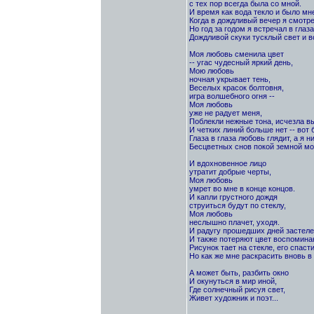
с тех пор всегда была со мной.
И время как вода текло и было мне
Когда в дождливый вечер я смотре
Но год за годом я встречал в глаз
Дождливой скуки тусклый свет и в
Моя любовь сменила цвет
-- угас чудесный яркий день,
Мою любовь
ночная укрывает тень,
Веселых красок болтовня,
игра волшебного огня --
Моя любовь
уже не радует меня,
Поблекли нежные тона, исчезла вы
И четких линий больше нет -- вот 
Глаза в глаза любовь глядит, а я ни
Бесцветных снов покой земной мо
И вдохновенное лицо
утратит добрые черты,
Моя любовь
умрет во мне в конце концов.
И капли грустного дождя
струиться будут по стеклу,
Моя любовь
неслышно плачет, уходя.
И радугу прошедших дней застеле
И также потеряют цвет воспоминан
Рисунок тает на стекле, его спаст
Но как же мне раскрасить вновь в
А может быть, разбить окно
И окунуться в мир иной,
Где солнечный рисуя свет,
Живет художник и поэт...