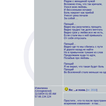
Рядом с женщиной чужой
Вспомню птиц, что так кричали,
Унося мою любовь.
И бессонными ночами
Боль накроет как прибой
Унесет река печали
За собой …
Прощай…
Видно мы разучились прощать
Видно трудно так долго мечтать
Видно срок у любви все же есть,
Если стали мы к ней привыкать
От себя отпускать
Прощай…
Видно где-то мы сбились с пути
И дороги назад не найти
Но в привычном тумане из слов
Продолжаем куда-то идти,
Позабыв про любовь …
Прощай
Я не верил, что такая будет боль
Прощай
Во Вселенной стало меньше на од
Извилинка
Re: ...и поем.
[
re: 2010
]
(Unregistered)
11/18/04 01:00 AM
57.66.134.124
Простите...что-то после простра
искренние извинения - я пас...