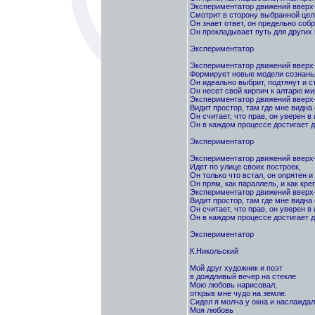
Экспериментатор движений вверх
Смотрит в сторону выбранной цел
Он знает ответ, он предельно собр
Он прокладывает путь для других 
Экспериментатор
Экспериментатор движений вверх
Формирует новые модели сознань
Он идеально выбрит, подтянут и ст
Он несет свой кирпич к алтарю ми
Экспериментатор движений вверх
Видит простор, там где мне видна 
Он считает, что прав, он уверен в 
Он в каждом процессе достигает д
Экспериментатор
Экспериментатор движений вверх
Идет по улице своих построек,
Он только что встал, он опрятен и 
Он прям, как параллель, и как кре
Экспериментатор движений вверх
Видит простор, там где мне видна 
Он считает, что прав, он уверен в 
Он в каждом процессе достигает д
Экспериментатор
К.Никольский
Мой друг художник и поэт
в дождливый вечер на стекле
Мою любовь нарисовал,
открыв мне чудо на земле.
Сидел я молча у окна и наслажда
Моя любовь