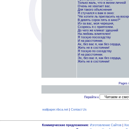
Только жаль, что в жизни личной
Очень не хватает вас.
Для такого объяснения
Я стучался к вам в окно:
"Не хотите ль пригласить на воск
В девять сорок пять в кино?"
Из-за вас, моя черешня,
Ссорюсь я с приятелем.
До чего же климат здешний
На любовь влиятелен!
Я тоскую пососедству
И на расстоянии.
Ах, без вас я, как без сердца,
Жить не в состоянии!
Я тоскую по соседству
И на расстоянии.
Эх, без вас я, как без сердца,
Жить не в состоянии!
Pages i
Перейти к
wallpaper.ribca.net
|
Contact Us
Коммерческие предложения:
Изготовление Сайтов
|
Хо