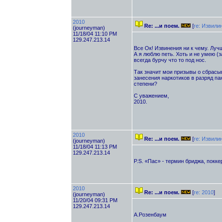
2010
Re: ...и поем.
[
re: Извили
(journeyman)
11/18/04 11:10 PM
129.247.213.14
Все Ок! Извинения ни к чему. Луч
А я люблю петь. Хоть и не умею 
всегда бурчу что то под нос.
Так значит мои призывы о сбрасы
занесения наркотиков в разряд па
степени?
С уважением,
2010.
2010
Re: ...и поем.
[
re: Извили
(journeyman)
11/18/04 11:13 PM
129.247.213.14
P.S. «Пас» - термин бриджа, покк
2010
Re: ...и поем.
[
re: 2010
]
(journeyman)
11/20/04 09:31 PM
129.247.213.14
А.Розенбаум