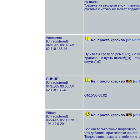
не шали...
*ремень на гвоздике висит, пылитс
русалка к чатику не может подклю
Анонимно
Re: просто красиво
[
re: Merm
(Unregistered)
04/16/05 00:02 AM
62.118.136.46
Ну что ты сразу за ремень?))) И ес
Красиво!.. и пусть шалит!))))) .. т
внучке)))))
СИНИЙ
Re: просто красиво
[
re:
(Unregistered)
04/16/05 00:05 AM
62.118.136.46
04/15/05 08:02
Айрин
Re: просто красиво
[
re:
(Unregistered)
06/24/05 05:09 PM
194.44.0.20
Все настолько тонко подмечено,
что добавить практически нечего.
Только лишь пожелать тебе хочетс