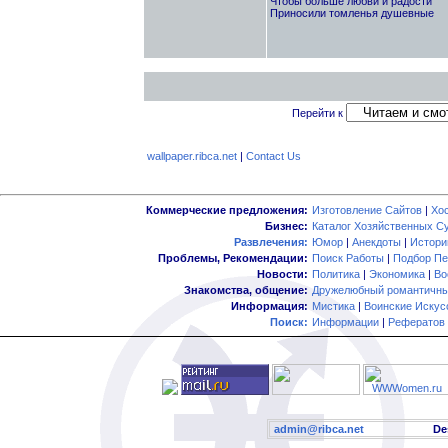
Чтобы больше любви и радости
Приносили томленья душевные
Перейти к
wallpaper.ribca.net
|
Contact Us
Коммерческие предложения:
Изготовление Сайтов
|
Хо
Бизнес:
Каталог Хозяйственных С
Развлечения:
Юмор
|
Анекдоты
|
Истори
Проблемы, Рекомендации:
Поиск Работы
|
Подбор Пе
Новости:
Политика
|
Экономика
|
Во
Знакомства, общение:
Дружелюбный романтичны
Информация:
Мистика
|
Воинские Искус
Поиск:
Информации
|
Рефератов
admin@ribca.net
Desig