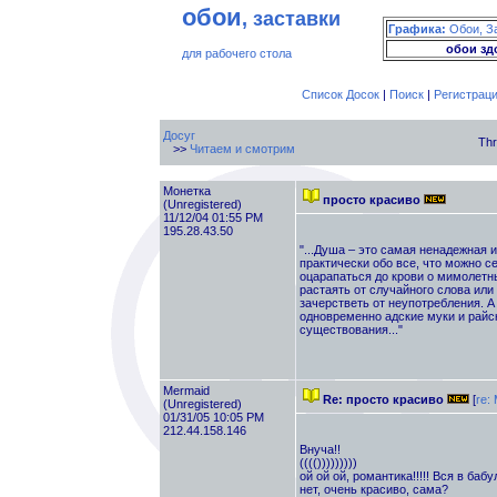
обои
, заставки
Графика:
Обои, З
обои зд
для рабочего стола
Список Досок
|
Поиск
|
Регистрац
Досуг
Thr
>>
Читаем и смотрим
Монетка
просто красиво
(Unregistered)
11/12/04 01:55 PM
195.28.43.50
"...Душа – это самая ненадежная 
практически обо все, что можно с
оцарапаться до крови о мимолетны
растаять от случайного слова или
зачерстветь от неупотребления. А
одновременно адские муки и райс
существования..."
Mermaid
Re: просто красиво
[
re:
(Unregistered)
01/31/05 10:05 PM
212.44.158.146
Внуча!!
(((()))))))))
ой ой ой, романтика!!!!! Вся в бабу
нет, очень красиво, сама?