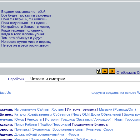
В одном согласна я с тобой:
Все будет так, как ты захочешь.
Пока ты веришь, ты живешь.
Пока надеешься - ты ждешь.
Но крайности бывают в жизни,
Когда теряешь половинку,
Когда в тебе любовь убьют
Тем, что обманут и уйдут.
Но всеже нужно жить и верить,
Не все же в этой жизни звери
Отображать С
Перейти к
tact Us
форумы созданы на основе W
ожения:
Изготовление Сайтов
|
Хостинг
| Интернет реклама |
Магазин (Розница
/
Опт)
Бизнес:
Каталог Хозяйственных Субъектов (New
/
Old)
|
Доска Объявлений
|
Биржа тру
ечения:
Юмор
|
Анекдоты
|
Истории
|
Графика (Заставки / Анимация)
|
Игры
|
Гороско
ндации:
Поиск Работы
|
Подбор Персонала
| Продвижение Бизнеса
овости:
Политика
|
Экономика
|
Вооруженные силы
|
Культура
|
Спорт
бщение:
Дружелюбный романтичный чат
|
Форум
мация:
Мистика
|
Воинские Искусства Мира
|
Веб Мастеру