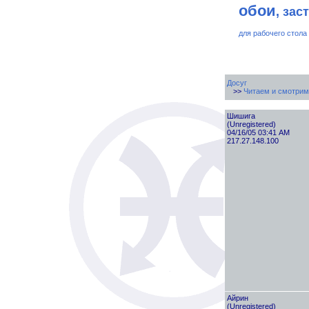
обои
, зас
для рабочего стола
Досуг
>>
Читаем и смотрим
Шишига
(Unregistered)
04/16/05 03:41 AM
217.27.148.100
Айрин
(Unregistered)