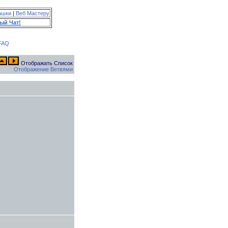
ашки
|
Веб Мастеру
ый Чат!
FAQ
Отображать Список
Отображение Ветвями