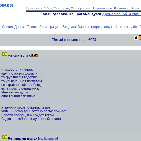
тавки
Графика:
Обои, Заставки, Фотографии
|
Прикольные Картинки
|
Аним
обои здорово, но - рекомендуем:
Дружелюбный и Уютн
Список Досок
|
Поиск
|
Регистрация
|
Вход для Зарегестрировынных
|
Кто в он-лайн
|
Thread просмотретьs: 6073
мысли вслух
И радость, и печаль
идут по жизни рядом -
то грустно ты вздохнешь,
то улыбнешься взглядом.
нет крайностей, вообще,
есть просто серединка;
Мне это по душе,
счастливая слезинка...
Утренний кофе, букетик из роз,
хочешь, чтоб день этот счастье принес?
Просто поверь, и он будет такой!
Радость, любовь, и душевный покой)
Re: мысли вслух
[
re: Шишига
]