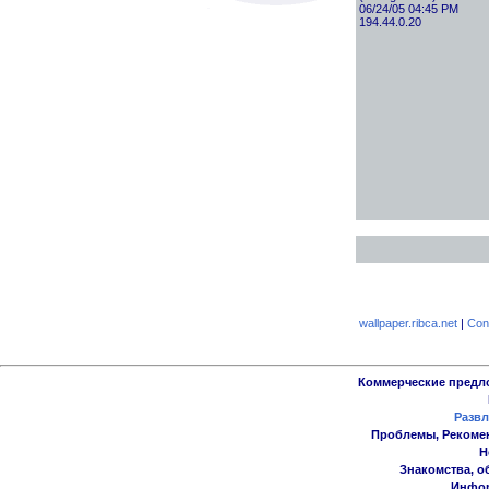
06/24/05 04:45 PM
194.44.0.20
wallpaper.ribca.net
|
Con
Коммерческие предл
Развл
Проблемы, Рекоме
Н
Знакомства, о
Инфор