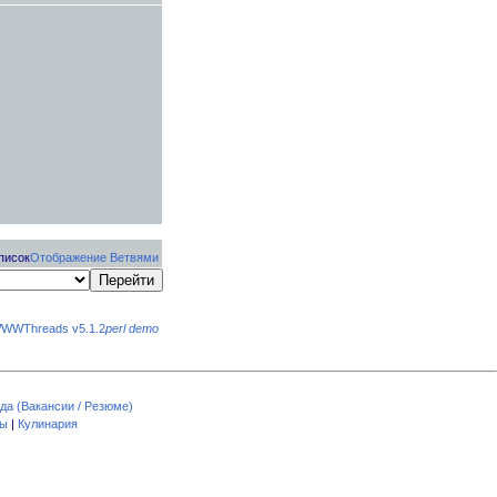
писок
Отображение Ветвями
WWThreads v5.1.2
perl demo
да (Вакансии / Резюме)
пы
|
Кулинария