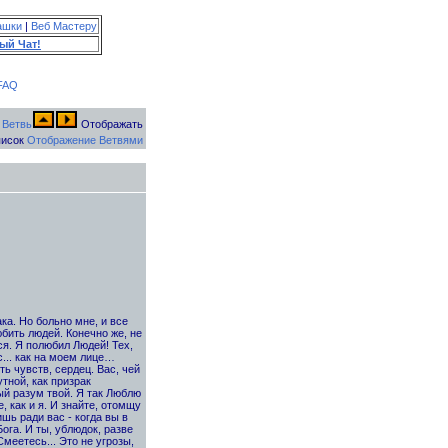
ашки
|
Веб Мастеру
ый Чат!
FAQ
Отображать
исок
Отображение Ветвями
ака. Но больно мне, и все
бить людей. Конечно же, не
ся. Я полюбил Людей! Тех,
... как на моем лице…
ь чувств, сердец. Вас, чей
тной, как призрак
ый разум твой. Я так Люблю
, как и я. И знайте, отомщу
шь ради вас - когда вы в
ога. И ты, ублюдок, разве
меетесь... Это не угрозы,