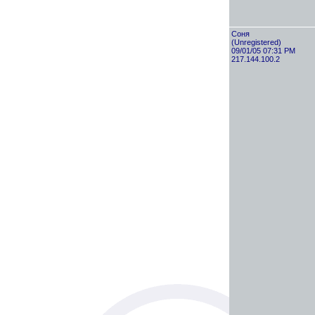
Cоня
(Unregistered)
09/01/05 07:31 PM
217.144.100.2