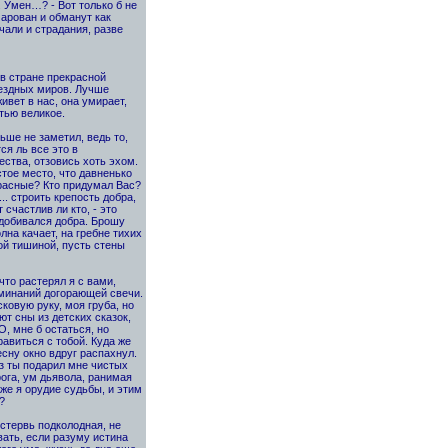
. Умен…? - Вот только б не
чарован и обманут как
чали и страдания, разве
 в стране прекрасной
вездных миров. Лучше
живет в нас, она умирает,
тью великое.
ньше не заметил, ведь то,
ся ль все это в
ества, отзовись хоть эхом.
тое место, что давненько
красные? Кто придумал Вас?
.. строить крепость добра,
счастлив ли кто, - это
 добивался добра. Брошу
олна качает, на гребне тихих
ой тишиной, пусть стены
что растерял я с вами,
оминаний догорающей свечи.
ковую руку, моя груба, но
ют сны из детских сказок,
О, мне б остаться, но
равиться с тобой. Куда же
есну окно вдруг распахнул.
ез ты подарил мне чистых
рога, ум дьявола, ранимая
аже я орудие судьбы, и этим
?
 стервь подколодная, не
вать, если разуму истина