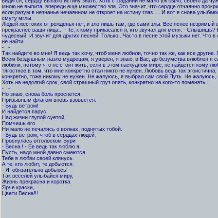
видится, сердцу выпало истину знать. Хоть страданий не мало уж было, своего да чуж
мною не выпита, впереди еще множество зла. Это значит, что сердце отчаянно прокри
если разум в незнанье нечаянном не откроет на истину глаз. ... И вот я снова улыба
смуту мглы.
Людей жестоких от рожденья нет, и зло лишь там, где сами злы. Все яснее незримый 
прекраснее ваши лица... - Те, к кому прикасался я, кто звучал для меня. - Слышишь?
чудесный. И звучит для других песней. Только...Часто в песне этой музыки нет. Что в 
не найти.
- . -
Так найдите во мне! Я ведь так хочу, чтоб меня любили, точно так же, как все другие.
Всем бездушным назло мудрецам, я уверен, я знаю, в Вас, до безумства влюблен я са
любили, потому что не стоит жить, если в этом паскудном мире, не найдется кому люб
тягостное в том, что мне конкретно стал никто не нужен. Любовь ведь так эгоистична
конкретно, тоже никому не нужен. Не жалуюсь, я выбрал сам свой Путь. Не жалуюсь, 
Хоть на недолгий срок, свой страшный груз опять, конкретно на кого-то поменять...
- . -
Но знаю, снова боль проснется,
Призывным флагом вновь взовьется.
- Будь ветром!
И найдется парус,
Над жизни глупой суетой,
Помчишь его
Ни мало не печалясь о волнах, поднятых тобой.
- Будь ветром, чтоб в сердцах людей,
Проснулась отголоском Бури
- Весна ! - Ее ведь так люблю я.
Пусть, надо мной давно смеются.
Тебе в любви своей клянусь.
А те, кто любит, те добьются.
- Я, обязательно добьюсь!
Так веселей улыбайся миру,
Жизнь прекрасна и коротка.
Ярче краски,
Цвети Весна!!!