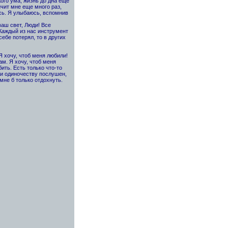
ого ума, жизнь до дна еще
чит мне еще много раз,
юсь. Я улыбаюсь, вспомнив
ваш свет, Люди! Все
 Каждый из нас инструмент
себе потерял, то в других
 Я хочу, чтоб меня любили!
м. Я хочу, чтоб меня
ить. Есть только что-то
, и одиночеству послушен,
мне б только отдохнуть.