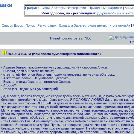
тавки
Графика:
Обои, Заставки, Фотографии
|
Прикольные Картинки
|
Аним
обои здорово, но - рекомендуем:
Дружелюбный и Уютн
Список Досок
|
Поиск
|
Регистрация
|
Вход для Зарегестрировынных
|
Кто в он-лайн
|
Thread просмотретьs: 7800
Сп
ЭССЕ О БОЛИ (Или поэма сумасшедшего влюбленного)
- А разве бывают влюбленные не сумасшедшими? - спросила Алиса.
- Бывают, если они этого не знают,
- ответил ей Некто, он был очень похож на человека, но не знал об этом…
- А что такое боль? - Не унималась девочка.
- Боль, это когда больно... - ответило Сердце.
- А Эссе?
- Эссе (!?) - вздохнул Сумасшедший…
Да, я болею, все как прежде, и в сердце дрожь тоски мятежной, и на губах улыбка чуд
больнее, я полюбил, что может быть глупее, Я ПОЛЮБИЛ ЛЮДЕЙ! Да, странно так, лю
тех, не вас ничтожных ОБЕЗЬЯН, я даже если сильно пьян, к вам не полезу целовать
что страдают в вас, тех, кто улыбкой мимолетной на лицах ваших промелькнет подчас
Мучительна любовь, и ненависть порою захлестнет. Лишь вспомнишь детство, грубост
уклад мы приняли в наследство, черствея так же под конец! И только в полудреме сму
проплывет перед тобой, все то, что после длительной разлуки, о Детстве помнит груб
- так Ненавижу Вас. И ненавидеть смею, чтобы любить сильнее всех, кто гибнет так же
жестоко. Я пожелаю вам добра! Пусть, вы поверите едва ли, что кто-то жизнь живет ли
беззащитный детства час, нам грязью души измарали. Не обольщайтесь, это ж не от Б
ты поймешь, что хоть на свете доброты немного, что потеряешь - то ты и пожнешь! - С