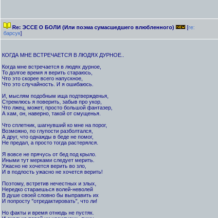
Re: ЭССЕ О БОЛИ (Или поэма сумасшедшего влюбленного)
[
re:
барсук
]
КОГДА МНЕ ВСТРЕЧАЕТСЯ В ЛЮДЯХ ДУРНОЕ..
Когда мне встречается в людях дурное,
То долгое время я верить стараюсь,
Что это скорее всего напускное,
Что это случайность. И я ошибаюсь.
И, мыслям подобным ища подтвержденья,
Стремлюсь я поверить, забыв про укор,
Что лжец, может, просто большой фантазер,
А хам, он, наверно, такой от смущенья.
Что сплетник, шагнувший ко мне на порог,
Возможно, по глупости разболтался,
А друг, что однажды в беде не помог,
Не предал, а просто тогда растерялся.
Я вовсе не прячусь от бед под крыло.
Иными тут мерками следует мерить.
Ужасно не хочется верить во зло,
И в подлость ужасно не хочется верить!
Поэтому, встретив нечестных и злых,
Нередко стараешься волей-неволей
В душе своей словно бы выправить их
И попросту "отредактировать", что ли!
Но факты и время отнюдь не пустяк.