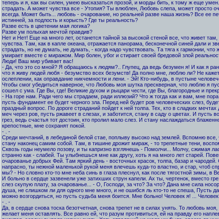
теперь и я, как вы силен, умею высказаться прозой, и морды бить, к тому ж еще умен
страдать. А может чувства все - Утопия? Ты влюблен, Любовь слепа, может просто о
всегда. Может быть... любовь - очарование, но реальней разве наша жизнь? Все ее пе
истинней, за подлость и корысть? Где ты реальность?
Разве есть в цветении мая логика?
Разве ум полыхая мечтой правдив?
Нет и Нет! Еще на много лет, останется тайной за высокой стеной все, что живет там,
чувства. Там, как в капле океана, отражается панорама, бесконечной синей дали и з
страдать, но не думать, не думать, - когда надо чувствовать. Та тяга к гармонии, что 
умирает вместе с миражом. Мир болен, убог и стирает своей бредовой злой реальнос
Люди! Ваш мир убивает вас!
- Да, что это со мной? Я обращаюсь к людям?.. Глупец, да ведь безумен я! И как я ра
что я живу людей любя - безумство всех безумств! Да полно мне, люблю ли? Не кажет
ослеплении, как оправдание никчемности и лени. - Эй! Кто-нибудь, в пустыне человеч
Чтобы смог убедиться наверное, что Любовь моя шутка прескверная, что люблю я пус
сошел с ума. Где Вы, где! Великие духом и рыцари чести, где Вы, благородные и пре
- На горе нам. Ради чего мы страдаем, ради иллюзий? Что ж тогда как и вам, мне пора.
пусть фундамент ее будет черного зла. Перед ней будет ров человеческих слез, будет 
праздный вопрос. По дороге страданий пойдет к ней толпа. Тех, кто в сладких мечтах
меч через ров, пусть ржавеет в слезах, и заботится, стану в саду о цветах. И пусть в
грез, ведь счастья тот достоин, кто пролил мало слез. И стану наслаждаться блаженн
крепостные, мне сохранят покой.
- . -
Среди мечтаний, в лебединой белой стае, поплыву высоко над землей. Вспомню все, 
стану наконец самим собой. Там, в тишине дрожит мираж, - то трепетные тени, восп
Сквозь годы неумело позову, и ты капризно взглянешь - Помолчи... Молчу, сжимая лас
странно как - слабей. Ты улыбнешься мне как другу, хоть я на много лет старей. Пове
очарованье добрых Фей. Там яркий день - восточных красок, толпа, базар и чародей. 
напрасно, ты нежной маленькой рукой меня влечешь куда-то властно, и стар, чтоб сп
мы? - Но словно кто-то мне неба синь в глаза плеснул, как после тягостной зимы, в В
И больно в сердце зазвенели уже затихших струн капели. Ах ты, чертенок, вместо гр
слез скупую плату, за очарованье... - О, Господи, за что? За что? Дана мне сила носо
душа, не слишком ли для одного мне много, и не ошибся ль кто-то не спеша, Пусть д
можно возгордиться, но пусть судьба меня боится. Мне больно! Человек я! ... Человек
- . -
Да, в сердце снова тоска безотчетная, снова трепет не в силах унять. То любовь моя,
желает меня оставлять. Все равно ей, что разум противиться, ей на правду его напле