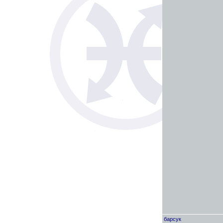
барсук