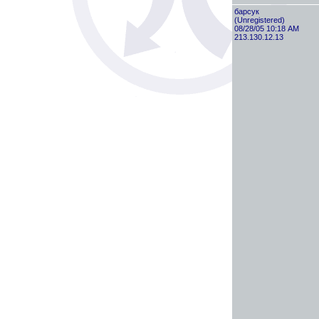
барсук
(Unregistered)
08/28/05 10:18 AM
213.130.12.13