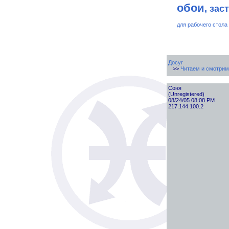
обои
, зас
для рабочего стола
Досуг
>>
Читаем и смотрим
Cоня
(Unregistered)
08/24/05 08:08 PM
217.144.100.2