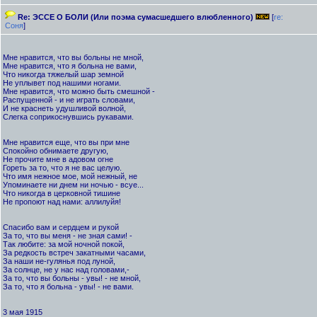
Re: ЭССЕ О БОЛИ (Или поэма сумасшедшего влюбленного)
[
re:
Cоня
]
Мне нравится, что вы больны не мной,
Мне нравится, что я больна не вами,
Что никогда тяжелый шар земной
Не уплывет под нашими ногами.
Мне нравится, что можно быть смешной -
Распущенной - и не играть словами,
И не краснеть удушливой волной,
Слегка соприкоснувшись рукавами.
Мне нравится еще, что вы при мне
Спокойно обнимаете другую,
Не прочите мне в адовом огне
Гореть за то, что я не вас целую.
Что имя нежное мое, мой нежный, не
Упоминаете ни днем ни ночью - всуе...
Что никогда в церковной тишине
Не пропоют над нами: аллилуйя!
Спасибо вам и сердцем и рукой
За то, что вы меня - не зная сами! -
Так любите: за мой ночной покой,
За редкость встреч закатными часами,
За наши не-гулянья под луной,
За солнце, не у нас над головами,-
За то, что вы больны - увы! - не мной,
За то, что я больна - увы! - не вами.
3 мая 1915