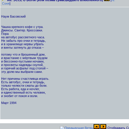
Re: ЭССЕ О БОЛИ (Или поэма сумасшедшего влюбленного)
[
re:
Cоня
]
Наум Басовский
Чашка крепкого кофе с утра.
Джинсы. Свитер. Кроссовки.
Пора
на автобус рассветного часа.
Не забыть про очки и тетрадь,
и в хранилище нервы убрать
и винты затянуть до отказа –
потому что и брошенный дом,
и врастание с мёртвым трудом
и бессонно-пустыми ночами,
и просветы надежды скупой,
и горячий асфальт под стопой –
эту долю мы выбрали сами.
Нет причины счастливца играть.
Есть автобус, очки и тетрадь,
только челюсти сжаты до боли.
Есть работа, еда и ночлег,
и единственный есть человек,
и знобит от покоя и воли.
Март 1994
Отображать С