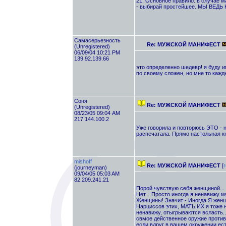
21. Основное правило: в случае м
- выбирай простейшее. МЫ ВЕД
Самасерьезность
Re: МУЖСКОЙ МАНИФЕСТ
(Unregistered)
06/09/04 10:21 PM
139.92.139.66
это определенно шедевр! я буду и
по своему сложен, но мне то кажд
Соня
Re: МУЖСКОЙ МАНИФЕСТ
(Unregistered)
08/23/05 09:04 AM
217.144.100.2
Уже говорила и повторюсь ЭТО - н
распечатала. Прямо настольная к
mishoff
Re: МУЖСКОЙ МАНИФЕСТ
[
r
(journeyman)
09/04/05 05:03 AM
82.209.241.21
Порой чувствую себя женщиной... 
Нет... Просто иногда я ненавижу м
Женщины! Значит - Иногда Я женщи
Нарциссов этих, МАТЬ ИХ я тоже н
ненавижу, отыгрываются всласть..
свмое действенное оружие против 
если вдруг в вашем окружении ес