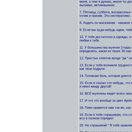
меня, о чем я думаю, иначе ты до
выпивке, автомашинах.
7. Пятница, суббота, воскресенье 
отлив и прилив. Это неотвратимо.
8. Ходить по магазинам - никакое 
9. Если мы куда-нибудь идем, тебе
10. У тебя достаточно и одежды, и
любви к тебе.
11. У большинства мужчин 3 пары
определить, какая из твоих 30 пар
12. Простых ответов вроде "да " и
13. Если у тебя возникли труднос
как твои подруги.
14. Головная боль, которая длится 
15. Если я сказал что-нибудь, что
я имел ввиду другой!
16. ВСЕ мужчины видят всего лишь 
17. И что это вообще за цвет Aprik
18. Пиво нравится нам так же, как
19. Если я тебя спрашиваю, что слу
все в полном порядке!
20. Не спрашивай " Я тебе нравлюс