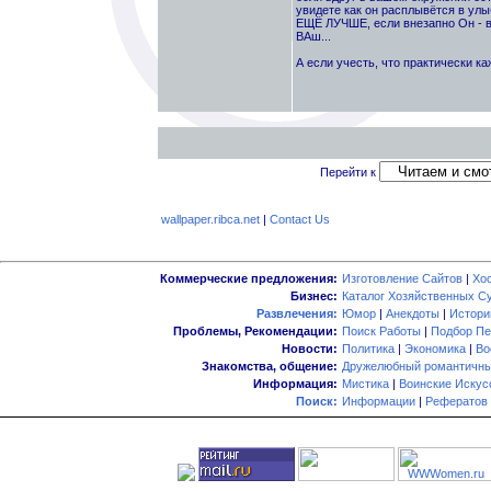
увидете как он расплывётся в улыб
ЕЩЁ ЛУЧШЕ, если внезапно Он - ваш
ВАш...
А если учесть, что практически к
Перейти к
wallpaper.ribca.net
|
Contact Us
Коммерческие предложения:
Изготовление Сайтов
|
Хо
Бизнес:
Каталог Хозяйственных С
Развлечения:
Юмор
|
Анекдоты
|
Истори
Проблемы, Рекомендации:
Поиск Работы
|
Подбор Пе
Новости:
Политика
|
Экономика
|
Во
Знакомства, общение:
Дружелюбный романтичны
Информация:
Мистика
|
Воинские Искус
Поиск:
Информации
|
Рефератов