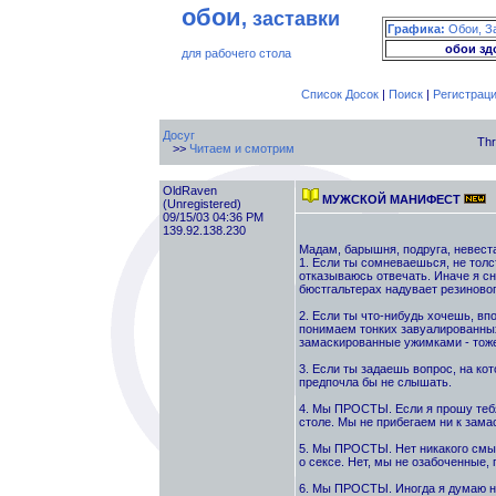
обои
, заставки
Графика:
Обои, З
обои зд
для рабочего стола
Список Досок
|
Поиск
|
Регистрац
Досуг
Thr
>>
Читаем и смотрим
OldRaven
МУЖСКОЙ МАНИФЕСТ
(Unregistered)
09/15/03 04:36 PM
139.92.138.230
Мадам, барышня, подруга, невеста
1. Если ты сомневаешься, не толст
отказываюсь отвечать. Иначе я сно
бюстгальтерах надувает резиновог
2. Если ты что-нибудь хочешь, вп
понимаем тонких завуалированны
замаскированные ужимками - тоже
3. Если ты задаешь вопрос, на ко
предпочла бы не слышать.
4. Мы ПРОСТЫ. Если я прошу тебя 
столе. Мы не прибегаем ни к зам
5. Мы ПРОСТЫ. Нет никакого смы
о сексе. Нет, мы не озабоченные,
6. Мы ПРОСТЫ. Иногда я думаю не 