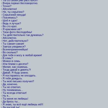
- Ты со своей уже расстался?
- Вчера порвал бесповоротно.
- Точно?
- Абсолютно!
- Не, ты серьёзно?
- Серьёзней некуда!
- Поклянись?
- Шоб я сдох!
- Ведь я лучше?
- Во сто крат.
- Я красивее её?
- Твои фото бесподобны!
- Ты действительно так думаешь?
- Абсолютно.
- Нет, действительно?
- Ты самая-самая!
- Завтра увидимся?
- Всенепременнейше!
- Во сколько?
- Для тебя я могу в любой время!
- В семь?
- Можно в семь.
- Или ближе к десяти?
- Милая, как скажешь.
- Тогда давай в девять?!
- Давай. Я буду ровно.
- Я постараюсь не опоздать.
- Я тебя дождусь.
- Ты моё письмо получил?
- Да, конечно.
- Ты не ответил.
- Ну понимаешь...
- Ты всегда отвечал!
- Ну я...
- Ты меня не любишь!
- Да брось ты...
- Я знаю, ты всё ещё любишь её!!!
- Да постой ты!...