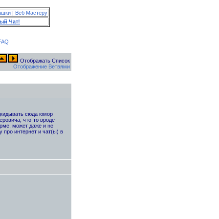
ашки
|
Веб Мастеру
ый Чат!
FAQ
Отображать Список
Отображение Ветвями
одкидывать сюда юмор
ровича, что-то вроде
рме, может даже и не
 про интернет и чат(ы) в