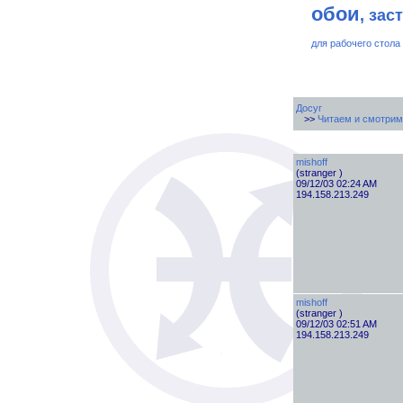
обои
, зас
для рабочего стола
Досуг
>>
Читаем и смотрим
mishoff
(stranger )
09/12/03 02:24 AM
194.158.213.249
mishoff
(stranger )
09/12/03 02:51 AM
194.158.213.249