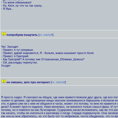
- Ты меня обманывал!
- Ну, Катя, ну что ты так сразу...
- Я Ира...
попробуем пошутить
[
re: mishoff
]
Чат. Заходит.
- Привет, я тут впервые.
- Привет, давай знакомится, Я - Кольян, мама называет просто Коля.
- Привет, я Григорий.
- Как Григорий? А почему ник Оттраханная_Ебливая_Шлюха?
- Ой, раскладку перепутал.
Уходит
не смешно, зато про интернет
[
re: mishoff
]
Я просто сидел. Я смотрел на общую, где ники приветствовали друг друга, где все п
чьими-то делами, где проворные юнцы хватали зазевавшихся барышень и волокли их 
это, я давно уже ни с кем не общался в чатах, может это потому, чо мне не нравится 
дела? А может просто надоело. Ники менялись. не менялся только смысл фраз. И тут
почему, но я повёлся на ник Лучезарная. Судорожно начал вспоминать, как же это раз
так начать, чтобы не скатиться к разговору о погде. Сердце подпрыгнуло. Она загово
как она ко мне обратилось, но это было чот-то небрежное, почти обыденное, что-то в