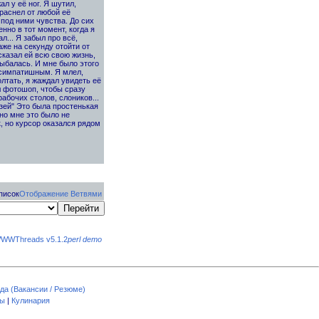
л у её ног. Я шутил,
раснел от любой её
под ними чувства. До сих
нно в тот момент, когда я
... Я забыл про всё,
аже на секунду отойти от
сказал ей всю свою жизнь,
лыбалась. И мне было этого
 симпатишным. Я млел,
олтать, я жаждал увидеть её
л фотошоп, чтобы сразу
абочих столов, слоников...
рузей" Это была простенькая
 но мне это было не
, но курсор оказался рядом
писок
Отображение Ветвями
WWThreads v5.1.2
perl demo
да (Вакансии / Резюме)
пы
|
Кулинария