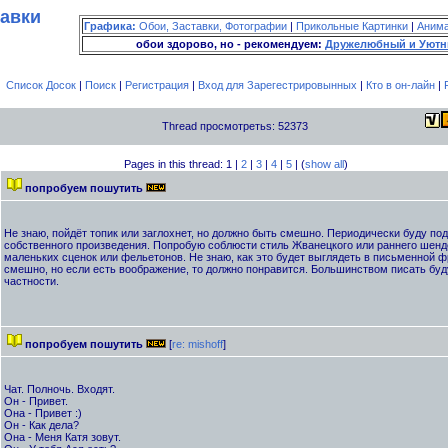
тавки
Графика:
Обои, Заставки, Фотографии
|
Прикольные Картинки
|
Аним
обои здорово, но - рекомендуем:
Дружелюбный и Уютн
Список Досок
|
Поиск
|
Регистрация
|
Вход для Зарегестрировынных
|
Кто в он-лайн
|
Thread просмотретьs: 52373
Pages in this thread: 1 |
2
|
3
|
4
|
5
| (
show all
)
попробуем пошутить
Не знаю, пойдёт топик или заглохнет, но должно быть смешно. Периодически буду п
собственного произведения. Попробую соблюсти стиль Жванецкого или раннего шенде
маленьких сценок или фельетонов. Не знаю, как это будет выглядеть в письменной ф
смешно, но если есть воображение, то должно понравится. Большинством писать буду
частности.
попробуем пошутить
[
re: mishoff
]
Чат. Полночь. Входят.
Он - Привет.
Она - Привет :)
Он - Как дела?
Она - Меня Катя зовут.