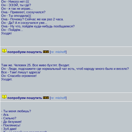
Он - Никого нет (((
Он - ЭЭЭЙ, ты где?
Он - я так не играю...
Она - Привееет, соскучился?
Он - Ты опоздала(((
Она - Почему? Сейчас же как раз 2 часа.
Он - Да? А я соскучился уже...
Она - Ну что, пойдём куда-нибудь пообщаемся?
Он - Пойдём...
Уходят
попробуем пошутить
[
re: mishoff
]
Там же. Человек 25. Все живо бухтят. Входит.
Он - Люди, подскажите где нормальный чат есть, чтоб народу много было и весело?
Все - Там! /пишут адреса/
Он -Спасибо огромное!
Уходит.
попробуем пошутить
[
re: mishoff
]
- Ты меня любишь?
- Ага.
- Сильно?
- До безумия!
- Поклянись!
- Зуб даю!