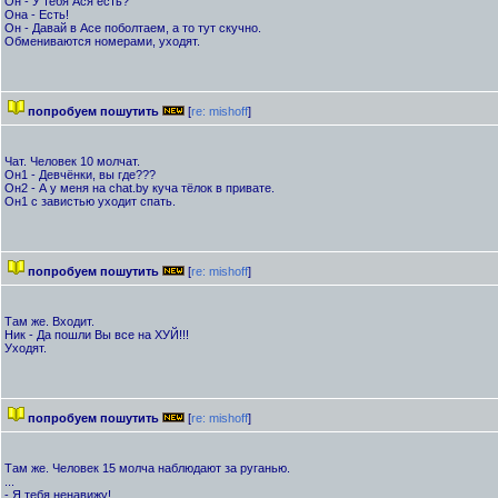
Он - У тебя Ася есть?
Она - Есть!
Он - Давай в Асе поболтаем, а то тут скучно.
Обмениваются номерами, уходят.
попробуем пошутить
[
re: mishoff
]
Чат. Человек 10 молчат.
Он1 - Девчёнки, вы где???
Он2 - А у меня на chat.by куча тёлок в привате.
Он1 с завистью уходит спать.
попробуем пошутить
[
re: mishoff
]
Там же. Входит.
Ник - Да пошли Вы все на ХУЙ!!!
Уходят.
попробуем пошутить
[
re: mishoff
]
Там же. Человек 15 молча наблюдают за руганью.
...
- Я тебя ненавижу!