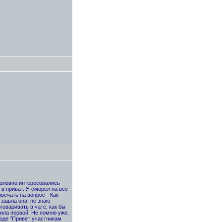
оголовно интересовались
в приват. Я сморел на всё
овечать на вопрос - Как
 зашла она, не знаю
говаривать в чате, как бы
рила первой. Не помню уже,
роде "Привет участникам