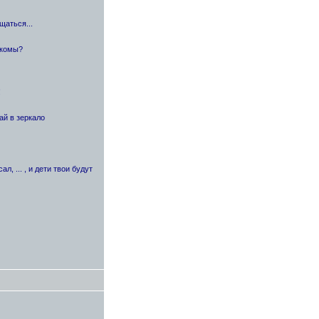
щаться...
акомы?
!
ай в зеркало
, ... , и дети твои будут