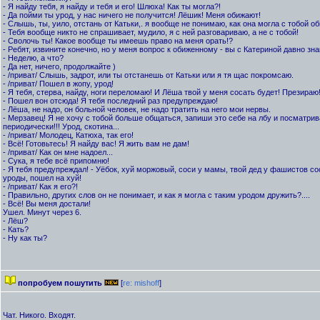
- Я найду тебя, я найду и тебя и его! Шлюха! Как ты могла?!
- Да пойми ты урод, у нас ничего не получится! Лёшик! Меня обижают!
- Слышь, ты, уило, отстань от Катьки,. я вообще не понимаю, как она могла с тобой об
- Тебя вообще никто не спрашивает, мудило, я с ней разговариваю, а не с тобой!
- Сволочь ты! Какое вообще ты имеешь право на меня орать!?
- Ребят, извините конечно, но у меня вопрос к обиженному - вы с Катериной давно зн
- Неделю, а что?
- Да нет, ничего, продолжайте )
- /приват/ Слышь, задрот, или ты отстанешь от Катьки или я тя щас покромсаю.
- /приват/ Пошел в жопу, урод!
- Я тебя, стерва, найду, ноги переломаю! И Лёша твой у меня сосать будет! Презираю
- Пошел вон отсюда! Я тебя последний раз предупреждаю!
- Лёша, не надо, он больной человек, не надо тратить на него мои нервы.
- Мерзавец! Я не хочу с тобой больше общаться, запиши это себе на лбу и посматрив
периодически!!! Урод, скотина...
- /приват/ Молодец, Катюха, так его!
- Всё! Готовьтесь! Я найду вас! Я жить вам не дам!
- /приват/ Как он мне надоел...
- Сука, я тебе всё припомню!
- Я тебя предупреждал! - Уёбок, хуй моржовый, соси у мамы, твой дед у фашистов сосал
уроды, пошел на хуй!
- /приват/ Как я его?!
- Правильно, других слов он не понимает, и как я могла с таким уродом дружить?....
- Всё! Вы меня достали!
Ушел. Минут через 6.
- Лёш?
- Кать?
- Ну как ты?
попробуем пошутить
[
re: mishoff
]
Чат. Никого. Входят.