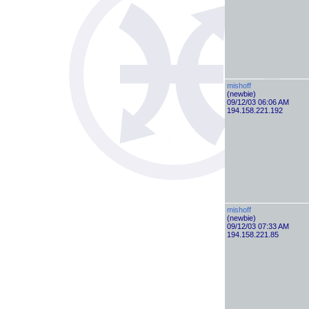
mishoff
(newbie)
09/12/03 06:06 AM
194.158.221.192
mishoff
(newbie)
09/12/03 07:33 AM
194.158.221.85