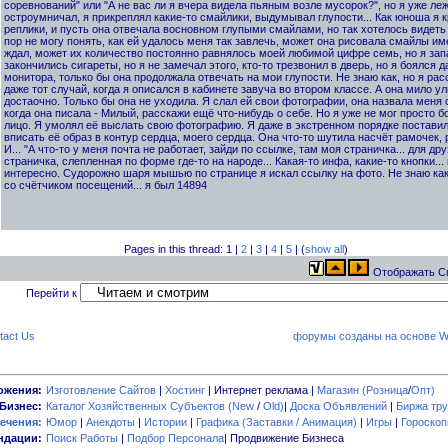
соревнований" или "А не вас ли я вчера видела пьяным возле мусорок?", но я уже лежа
остроумничал, я прикреплял какие-то смайлики, выдумывал глупости... Как юноша я к
реплики, и пусть она отвечала восновном глупыми смайлами, но так хотелось видеть 
пор не могу понять, как ей удалось меня так завлечь, может она рисовала смайлы име
ждал, может их количество постоянно равнялось моей любимой цифре семь, но я запал
закончились сигареты, но я не замечал этого, кто-то трезвонил в дверь, но я боялся д
монитора, только бы она продолжала отвечать на мои глупости. Не знаю как, но я рас
даже тот случай, когда я описался в кабинете завуча во втором классе. А она мило у
достаочно. Только бы она не уходила. Я слал ей свои фотографии, она назвала меня
когда она писала - Милый, расскажи ещё что-нибудь о себе. Но я уже не мог просто б
лицо. Я умолял её выслать свою фотографию. Я даже в экстренном порядке постави
вписать её образ в контур сердца, моего сердца. Она что-то шутила насчёт рамочек, р
И... "А что-то у меня почта не работает, зайди по ссылке, там моя страничка... для д
страничка, слепленная по форме где-то на народе... Какая-то инфа, какие-то кнопки...
интересно. Судорожно шаря мышью по странице я искал ссылку на фото. Не знаю как
со счётчиком посещений... я был 14894
Pages in this thread: 1 |
2
|
3
|
4
|
5
| (
show all
)
Отображать С
Перейти к
tact Us
форумы созданы на основе W
ожения:
Изготовление Сайтов
|
Хостинг
| Интернет реклама |
Магазин (Розница
/
Опт)
Бизнес:
Каталог Хозяйственных Субъектов (New
/
Old)
|
Доска Объявлений
|
Биржа тру
ечения:
Юмор
|
Анекдоты
|
Истории
|
Графика (Заставки / Анимация)
|
Игры
|
Гороско
ндации:
Поиск Работы
|
Подбор Персонала
| Продвижение Бизнеса