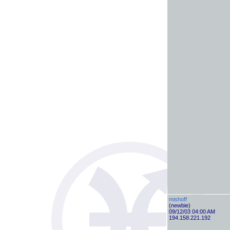
mishoff
(newbie)
09/12/03 04:00 AM
194.158.221.192