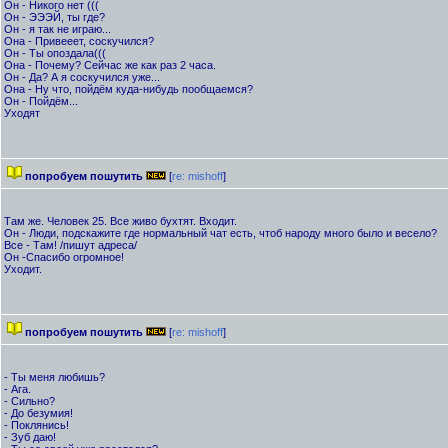
Он - Никого нет (((
Он - ЭЭЭЙ, ты где?
Он - я так не играю...
Она - Привееет, соскучился?
Он - Ты опоздала(((
Она - Почему? Сейчас же как раз 2 часа.
Он - Да? А я соскучился уже...
Она - Ну что, пойдём куда-нибудь пообщаемся?
Он - Пойдём...
Уходят
попробуем пошутить
[
re: mishoff
]
Там же. Человек 25. Все живо бухтят. Входит.
Он - Люди, подскажите где нормальный чат есть, чтоб народу много было и весело?
Все - Там! /пишут адреса/
Он -Спасибо огромное!
Уходит.
попробуем пошутить
[
re: mishoff
]
- Ты меня любишь?
- Ага.
- Сильно?
- До безумия!
- Поклянись!
- Зуб даю!