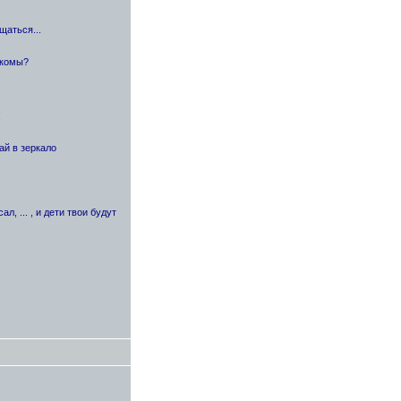
щаться...
акомы?
!
ай в зеркало
, ... , и дети твои будут