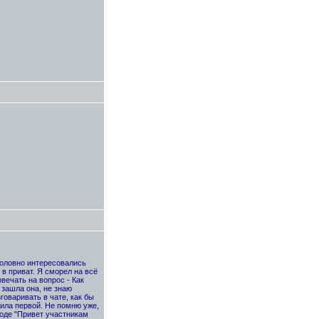
оголовно интересовались
в приват. Я сморел на всё
овечать на вопрос - Как
 зашла она, не знаю
говаривать в чате, как бы
рила первой. Не помню уже,
роде "Привет участникам