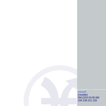
mishoff
(newbie)
09/12/03 04:00 AM
194.158.221.192