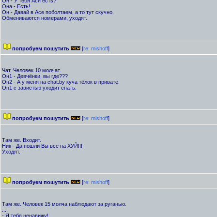
Он - У тебя Ася есть?
Она - Есть!
Он - Давай в Асе поболтаем, а то тут скучно.
Обмениваются номерами, уходят.
попробуем пошутить
[
re: mishoff
]
Чат. Человек 10 молчат.
Он1 - Девчёнки, вы где???
Он2 - А у меня на chat.by куча тёлок в привате.
Он1 с завистью уходит спать.
попробуем пошутить
[
re: mishoff
]
Там же. Входит.
Ник - Да пошли Вы все на ХУЙ!!!
Уходят.
попробуем пошутить
[
re: mishoff
]
Там же. Человек 15 молча наблюдают за руганью.
...
- Я тебя ненавижу!