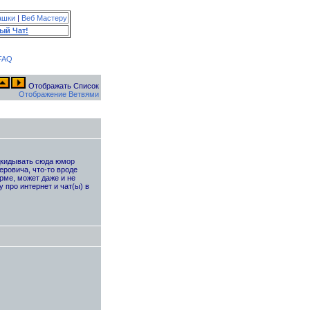
ашки
|
Веб Мастеру
ый Чат!
FAQ
Отображать Список
Отображение Ветвями
одкидывать сюда юмор
ровича, что-то вроде
рме, может даже и не
 про интернет и чат(ы) в