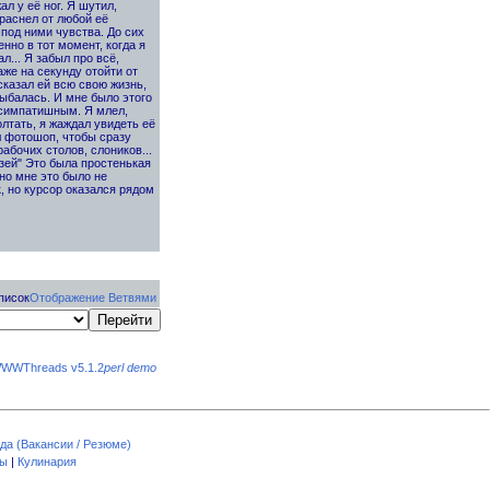
л у её ног. Я шутил,
раснел от любой её
под ними чувства. До сих
нно в тот момент, когда я
... Я забыл про всё,
аже на секунду отойти от
сказал ей всю свою жизнь,
лыбалась. И мне было этого
 симпатишным. Я млел,
олтать, я жаждал увидеть её
л фотошоп, чтобы сразу
абочих столов, слоников...
рузей" Это была простенькая
 но мне это было не
, но курсор оказался рядом
писок
Отображение Ветвями
WWThreads v5.1.2
perl demo
да (Вакансии / Резюме)
пы
|
Кулинария