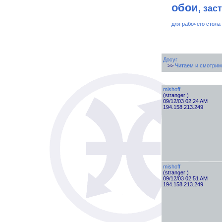
обои
, зас
для рабочего стола
Досуг
>>
Читаем и смотрим
mishoff
(stranger )
09/12/03 02:24 AM
194.158.213.249
mishoff
(stranger )
09/12/03 02:51 AM
194.158.213.249