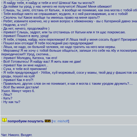
- Я найду тебя, я найду и тебя и его! Шлюха! Как ты могла?!
- Да пойми ты урод, у нас ничего не получится! Лёшик! Меня обижают!
- Слышь, ты, уило, отстань от Катьки,. я вообще не понимаю, как она могла с тобой об
- Тебя вообще никто не спрашивает, мудило, я с ней разговариваю, а не с тобой!
- Сволочь ты! Какое вообще ты имеешь право на меня орать!?
- Ребят, извините конечно, но у меня вопрос к обиженному - вы с Катериной давно зн
- Неделю, а что?
- Да нет, ничего, продолжайте )
- /приват/ Слышь, задрот, или ты отстанешь от Катьки или я тя щас покромсаю.
- /приват/ Пошел в жопу, урод!
- Я тебя, стерва, найду, ноги переломаю! И Лёша твой у меня сосать будет! Презираю
- Пошел вон отсюда! Я тебя последний раз предупреждаю!
- Лёша, не надо, он больной человек, не надо тратить на него мои нервы.
- Мерзавец! Я не хочу с тобой больше общаться, запиши это себе на лбу и посматрив
периодически!!! Урод, скотина...
- /приват/ Молодец, Катюха, так его!
- Всё! Готовьтесь! Я найду вас! Я жить вам не дам!
- /приват/ Как он мне надоел...
- Сука, я тебе всё припомню!
- Я тебя предупреждал! - Уёбок, хуй моржовый, соси у мамы, твой дед у фашистов сосал
уроды, пошел на хуй!
- /приват/ Как я его?!
- Правильно, других слов он не понимает, и как я могла с таким уродом дружить?....
- Всё! Вы меня достали!
Ушел. Минут через 6.
- Лёш?
- Кать?
- Ну как ты?
попробуем пошутить
[
re: mishoff
]
Чат. Никого. Входят.