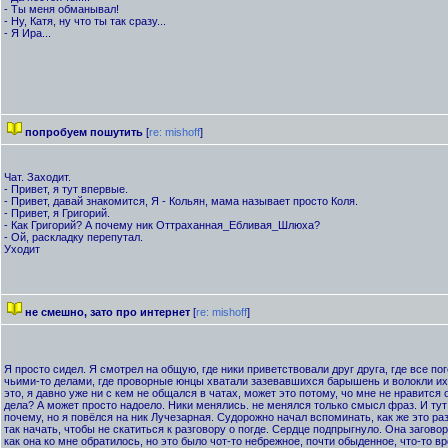
- Ты меня обманывал!
- Ну, Катя, ну что ты так сразу...
- Я Ира...
попробуем пошутить
[
re: mishoff
]
Чат. Заходит.
- Привет, я тут впервые.
- Привет, давай знакомится, Я - Кольян, мама называет просто Коля.
- Привет, я Григорий.
- Как Григорий? А почему ник Оттраханная_Ебливая_Шлюха?
- Ой, раскладку перепутал.
Уходит
не смешно, зато про интернет
[
re: mishoff
]
Я просто сидел. Я смотрел на общую, где ники приветствовали друг друга, где все п
чьими-то делами, где проворные юнцы хватали зазевавшихся барышень и волокли их 
это, я давно уже ни с кем не общался в чатах, может это потому, чо мне не нравится 
дела? А может просто надоело. Ники менялись. не менялся только смысл фраз. И тут
почему, но я повёлся на ник Лучезарная. Судорожно начал вспоминать, как же это раз
так начать, чтобы не скатиться к разговору о погде. Сердце подпрыгнуло. Она загово
как она ко мне обратилось, но это было чот-то небрежное, почти обыденное, что-то в