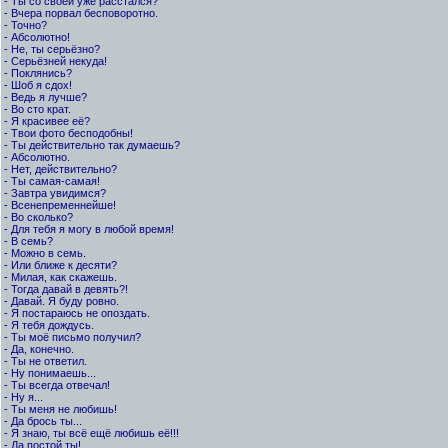
- Ты со своей уже расстался?
- Вчера порвал бесповоротно.
- Точно?
- Абсолютно!
- Не, ты серьёзно?
- Серьёзней некуда!
- Поклянись?
- Шоб я сдох!
- Ведь я лучше?
- Во сто крат.
- Я красивее её?
- Твои фото бесподобны!
- Ты действительно так думаешь?
- Абсолютно.
- Нет, действительно?
- Ты самая-самая!
- Завтра увидимся?
- Всенепременнейше!
- Во сколько?
- Для тебя я могу в любой время!
- В семь?
- Можно в семь.
- Или ближе к десяти?
- Милая, как скажешь.
- Тогда давай в девять?!
- Давай. Я буду ровно.
- Я постараюсь не опоздать.
- Я тебя дождусь.
- Ты моё письмо получил?
- Да, конечно.
- Ты не ответил.
- Ну понимаешь...
- Ты всегда отвечал!
- Ну я...
- Ты меня не любишь!
- Да брось ты...
- Я знаю, ты всё ещё любишь её!!!
- Да постой ты!...