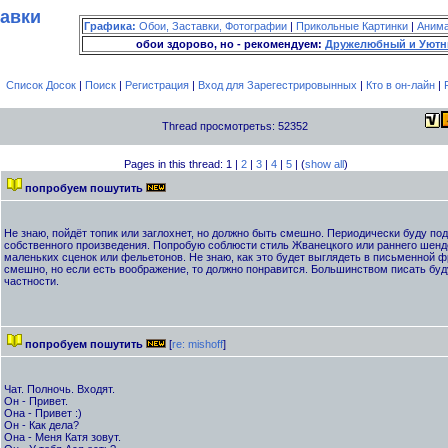
тавки
Графика:
Обои, Заставки, Фотографии
|
Прикольные Картинки
|
Аним
обои здорово, но - рекомендуем:
Дружелюбный и Уютн
Список Досок
|
Поиск
|
Регистрация
|
Вход для Зарегестрировынных
|
Кто в он-лайн
|
Thread просмотретьs: 52352
Pages in this thread: 1 |
2
|
3
|
4
|
5
| (
show all
)
попробуем пошутить
Не знаю, пойдёт топик или заглохнет, но должно быть смешно. Периодически буду п
собственного произведения. Попробую соблюсти стиль Жванецкого или раннего шенде
маленьких сценок или фельетонов. Не знаю, как это будет выглядеть в письменной ф
смешно, но если есть воображение, то должно понравится. Большинством писать буду
частности.
попробуем пошутить
[
re: mishoff
]
Чат. Полночь. Входят.
Он - Привет.
Она - Привет :)
Он - Как дела?
Она - Меня Катя зовут.