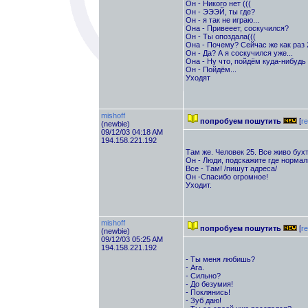
Он - Никого нет (((
Он - ЭЭЭЙ, ты где?
Он - я так не играю...
Она - Привееет, соскучился?
Он - Ты опоздала(((
Она - Почему? Сейчас же как раз 
Он - Да? А я соскучился уже...
Она - Ну что, пойдём куда-нибуд
Он - Пойдём...
Уходят
mishoff
попробуем пошутить
[
re
(newbie)
09/12/03 04:18 AM
194.158.221.192
Там же. Человек 25. Все живо бухт
Он - Люди, подскажите где нормал
Все - Там! /пишут адреса/
Он -Спасибо огромное!
Уходит.
mishoff
попробуем пошутить
[
re
(newbie)
09/12/03 05:25 AM
194.158.221.192
- Ты меня любишь?
- Ага.
- Сильно?
- До безумия!
- Поклянись!
- Зуб даю!