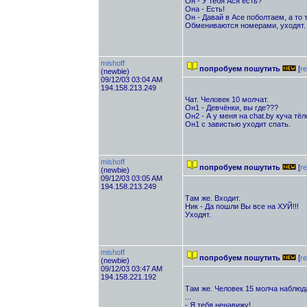
Он - У тебя Ася есть?
Она - Есть!
Он - Давай в Асе поболтаем, а то т
Обмениваются номерами, уходят.
mishoff
попробуем пошутить
[
re
(newbie)
09/12/03 03:04 AM
194.158.213.249
Чат. Человек 10 молчат.
Он1 - Девчёнки, вы где???
Он2 - А у меня на chat.by куча тёл
Он1 с завистью уходит спать.
mishoff
попробуем пошутить
[
re
(newbie)
09/12/03 03:05 AM
194.158.213.249
Там же. Входит.
Ник - Да пошли Вы все на ХУЙ!!!
Уходят.
mishoff
попробуем пошутить
[
re
(newbie)
09/12/03 03:47 AM
194.158.221.192
Там же. Человек 15 молча наблюд
...
- Я тебя ненавижу!