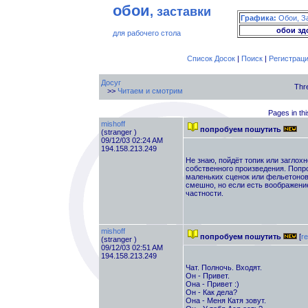
обои
, заставки
Графика:
Обои, З
обои зд
для рабочего стола
Список Досок
|
Поиск
|
Регистрац
Досуг
Thr
>>
Читаем и смотрим
Pages in thi
mishoff
попробуем пошутить
(stranger )
09/12/03 02:24 AM
194.158.213.249
Не знаю, пойдёт топик или заглох
собственного произведения. Попр
маленьких сценок или фельетонов.
смешно, но если есть воображение
частности.
mishoff
попробуем пошутить
[
re
(stranger )
09/12/03 02:51 AM
194.158.213.249
Чат. Полночь. Входят.
Он - Привет.
Она - Привет :)
Он - Как дела?
Она - Меня Катя зовут.