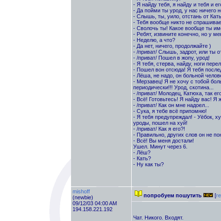
- Я найду тебя, я найду и тебя и е
- Да пойми ты урод, у нас ничего 
- Слышь, ты, уило, отстань от Кат
- Тебя вообще никто не спрашивает
- Сволочь ты! Какое вообще ты им
- Ребят, извините конечно, но у м
- Неделю, а что?
- Да нет, ничего, продолжайте )
- /приват/ Слышь, задрот, или ты 
- /приват/ Пошел в жопу, урод!
- Я тебя, стерва, найду, ноги пер
- Пошел вон отсюда! Я тебя после
- Лёша, не надо, он больной челов
- Мерзавец! Я не хочу с тобой бо
периодически!!! Урод, скотина...
- /приват/ Молодец, Катюха, так его
- Всё! Готовьтесь! Я найду вас! Я 
- /приват/ Как он мне надоел...
- Сука, я тебе всё припомню!
- Я тебя предупреждал! - Уёбок, х
уроды, пошел на хуй!
- /приват/ Как я его?!
- Правильно, других слов он не пон
- Всё! Вы меня достали!
Ушел. Минут через 6.
- Лёш?
- Кать?
- Ну как ты?
mishoff
попробуем пошутить
[
re
(newbie)
09/12/03 04:00 AM
194.158.221.192
Чат. Никого. Входят.