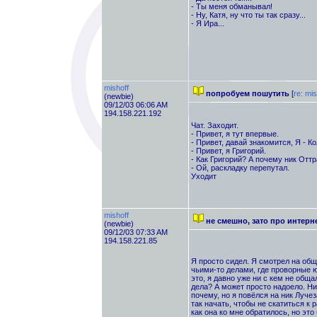
- Ты меня обманывал!
- Ну, Катя, ну что ты так сразу...
- Я Ира...
mishoff
попробуем пошутить
[
re: mis
(newbie)
09/12/03 06:06 AM
194.158.221.192
Чат. Заходит.
- Привет, я тут впервые.
- Привет, давай знакомится, Я - К
- Привет, я Григорий.
- Как Григорий? А почему ник От
- Ой, раскладку перепутал.
Уходит
mishoff
не смешно, зато про интерн
(newbie)
09/12/03 07:33 AM
194.158.221.85
Я просто сидел. Я смотрел на общ
чьими-то делами, где проворные 
это, я давно уже ни с кем не обща
дела? А может просто надоело. Ни
почему, но я повёлся на ник Лучез
так начать, чтобы не скатиться к 
как она ко мне обратилось, но эт