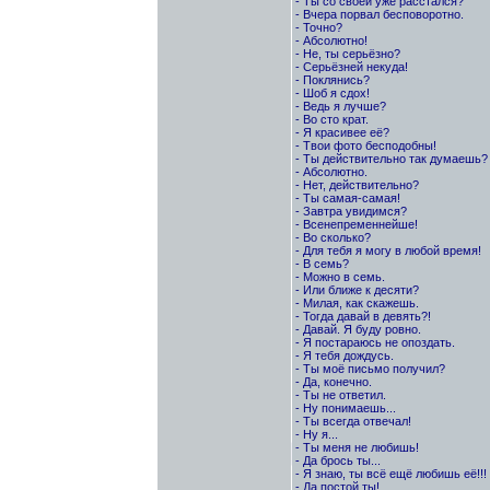
- Ты со своей уже расстался?
- Вчера порвал бесповоротно.
- Точно?
- Абсолютно!
- Не, ты серьёзно?
- Серьёзней некуда!
- Поклянись?
- Шоб я сдох!
- Ведь я лучше?
- Во сто крат.
- Я красивее её?
- Твои фото бесподобны!
- Ты действительно так думаешь?
- Абсолютно.
- Нет, действительно?
- Ты самая-самая!
- Завтра увидимся?
- Всенепременнейше!
- Во сколько?
- Для тебя я могу в любой время!
- В семь?
- Можно в семь.
- Или ближе к десяти?
- Милая, как скажешь.
- Тогда давай в девять?!
- Давай. Я буду ровно.
- Я постараюсь не опоздать.
- Я тебя дождусь.
- Ты моё письмо получил?
- Да, конечно.
- Ты не ответил.
- Ну понимаешь...
- Ты всегда отвечал!
- Ну я...
- Ты меня не любишь!
- Да брось ты...
- Я знаю, ты всё ещё любишь её!!!
- Да постой ты!...