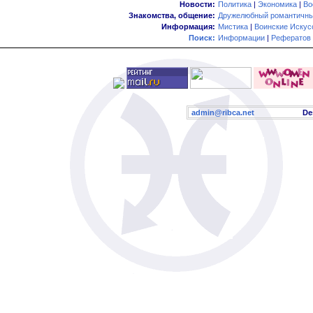
Новости:
Политика
|
Экономика
|
Во
Знакомства, общение:
Дружелюбный романтичны
Информация:
Мистика
|
Воинские Искус
Поиск:
Информации
|
Рефератов
admin@ribca.net
Desig