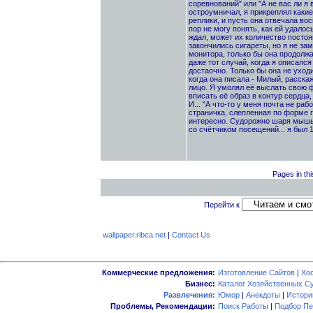
соревнований" или "А не вас ли я 
остроумничал, я прикреплял какие
реплики, и пусть она отвечала во
пор не могу понять, как ей удалос
ждал, может их количество постоя
закончились сигареты, но я не зам
монитора, только бы она продолжал
даже тот случай, когда я описался
достаочно. Только бы она не уход
когда она писала - Милый, расскаж
лицо. Я умолял её выслать свою 
вписать её образ в контур сердца,
И... "А что-то у меня почта не раб
страничка, слепленная по форме гд
интересно. Судорожно шаря мышью 
со счётчиком посещений... я был 
Pages in thi
Перейти к
wallpaper.ribca.net
|
Contact Us
Коммерческие предложения:
Изготовление Сайтов
|
Хо
Бизнес:
Каталог Хозяйственных С
Развлечения:
Юмор
|
Анекдоты
|
Истори
Проблемы, Рекомендации:
Поиск Работы
|
Подбор Пе