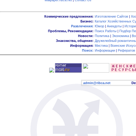
wallpaper.ribca.net
|
Contact Us
Коммерческие предложения:
Изготовление Сайтов
|
Хо
Бизнес:
Каталог Хозяйственных С
Развлечения:
Юмор
|
Анекдоты
|
Истори
Проблемы, Рекомендации:
Поиск Работы
|
Подбор Пе
Новости:
Политика
|
Экономика
|
Во
Знакомства, общение:
Дружелюбный романтичны
Информация:
Мистика
|
Воинские Искус
Поиск:
Информации
|
Рефератов
admin@ribca.net
Desig