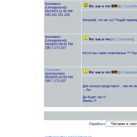
Анонимно
Re: как и что
[
re: Cucumb
(Unregistered)
04/19/03 11:40 AM
195.161.241.229
Начинай, что же ты? Подай приме
Анонимно
Re: как и что
[
re: Cucumber
]
(Unregistered)
04/26/03 08:41 PM
195.7.173.107
Нучто вы такие неактивные ?? Пр
Cucumber
Re: как и что
[
re: Аноним
(journeyman)
05/03/03 02:06 PM
195.7.173.107
Для начала представся .. как же 
....Хы
Да будет так !!!
Аминь !!!
Перейти к