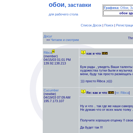
обои
, заставки
Графика:
Обои, З
обои зд
для рабочего стола
Список Досок
|
Поиск
|
Регистрац
Досуг
Thr
>>
Читаем и смотрим
Ribca
как и что
(member)
04/15/03 01:01 PM
139.92.138.213
Бум рады , увидеть Ваши таленты 
художества тутки были и музычка к
мени, буду так просто размещать н
:))) просто Ribca ;о)))
Cucumber
Re: как и что
[
re: Ribca
]
(newbie)
04/19/03 07:09 AM
195.7.173.107
Ну и что .. так где же наши саморо
Не думаю что от всех мало толку ..
Получите хорошую отценку !! своем
Да будет так !!!