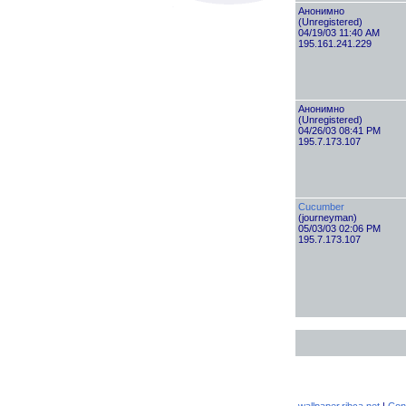
Анонимно
(Unregistered)
04/19/03 11:40 AM
195.161.241.229
Анонимно
(Unregistered)
04/26/03 08:41 PM
195.7.173.107
Cucumber
(journeyman)
05/03/03 02:06 PM
195.7.173.107