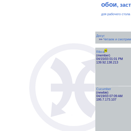
обои
, зас
для рабочего стола
Досуг
>>
Читаем и смотрим
Ribca
(member)
04/15/03 01:01 PM
139.92.138.213
Cucumber
(newbie)
04/19/03 07:09 AM
195.7.173.107