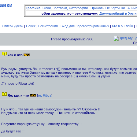
тавки
Графика:
Обои, Заставки, Фотографии
|
Прикольные Картинки
|
Аним
обои здорово, но - рекомендуем:
Дружелюбный и Уютн
Список Досок
|
Поиск
|
Регистрация
|
Вход для Зарегестрировынных
|
Кто в он-лайн
|
Thread просмотретьs: 7980
Сп
как и что
Бум рады , увидеть Ваши таленты :))) письменные пишите сюда, как будет возможнос
художества тутки были и музычка к примеру и прочеее // но пока, если хотите размес
мени, буду так просто размещать на ресурсе :))) чмоки Вам :)) удачи
:))) просто Ribca ;о)))
Re: как и что
[
re: Ribca
]
Ну и что .. так где же наши самородки - таланты ?? Отзовись !!
Не думаю что от всех мало толку ...Пишите не стесняйтесь !!!!!
Получите хорошую отценку !! своему творчеству !!!
Да будет так !!!