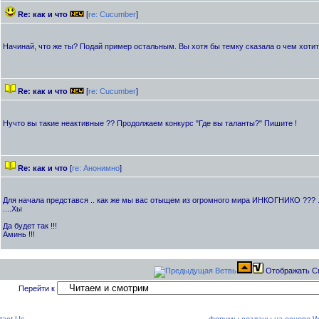
Re: как и что
[
re: Cucumber
]
Начинай, что же ты? Подай пример остальным. Вы хотя бы темку сказала о чем хоти
Re: как и что
[
re: Cucumber
]
Нучто вы такие неактивные ?? Продолжаем конкурс "Где вы таланты?" Пишите !
Re: как и что
[
re: Анонимно
]
Для начала представся .. как же мы вас отыщем из огромного мира ИНКОГНИКО ??? ..
....Хы
Да будет так !!!
Аминь !!!
Отображать С
Перейти к