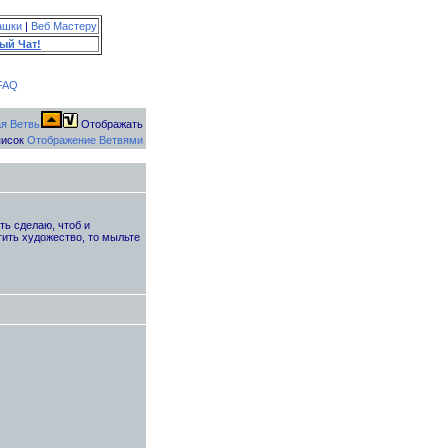
ашки
|
Веб Мастеру
ый Чат!
FAQ
Отображать
исок
Отображение Ветвями
ть сделаю, чтоб и
тить художество, то мыльте