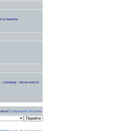
те услышать.
. и вперед - песня поется
писок
Отображение Ветвями