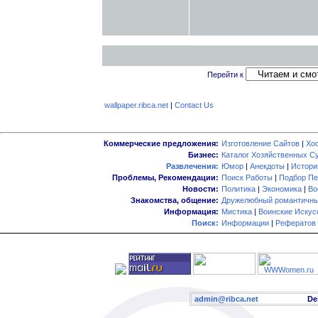
Перейти к
wallpaper.ribca.net
|
Contact Us
Коммерческие предложения:
Изготовление Сайтов
|
Хо
Бизнес:
Каталог Хозяйственных С
Развлечения:
Юмор
|
Анекдоты
|
Истори
Проблемы, Рекомендации:
Поиск Работы
|
Подбор Пе
Новости:
Политика
|
Экономика
|
Во
Знакомства, общение:
Дружелюбный романтичны
Информация:
Мистика
|
Воинские Искус
Поиск:
Информации
|
Рефератов
admin@ribca.net
Desig