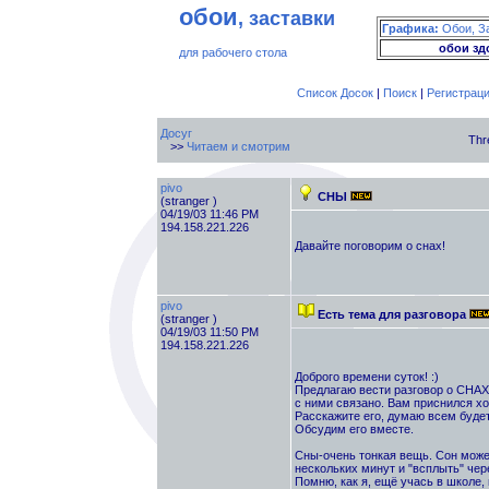
обои
, заставки
Графика:
Обои, З
обои зд
для рабочего стола
Список Досок
|
Поиск
|
Регистрац
Досуг
Thr
>>
Читаем и смотрим
pivo
СНЫ
(stranger )
04/19/03 11:46 PM
194.158.221.226
Давайте поговорим о снах!
pivo
Есть тема для разговора
(stranger )
04/19/03 11:50 PM
194.158.221.226
Доброго времени суток! :)
Предлагаю вести разговор о СНАХ
с ними связано. Вам приснился х
Расскажите его, думаю всем будет
Обсудим его вместе.
Сны-очень тонкая вещь. Сон може
нескольких минут и "всплыть" чере
Помню, как я, ещё учась в школе,