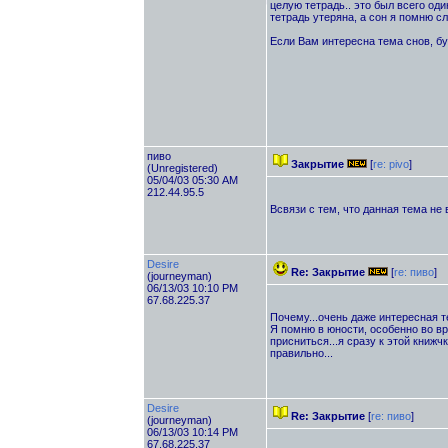
целую тетрадь.. это был всего один
тетрадь утеряна, а сон я помню сл
Если Вам интересна тема снов, б
пиво
Закрытие
[
re: pivo
]
(Unregistered)
05/04/03 05:30 AM
212.44.95.5
Всвязи с тем, что данная тема не
Desire
Re: Закрытие
[
re: пиво
]
(journeyman)
06/13/03 10:10 PM
67.68.225.37
Почему...очень даже интересная те
Я помню в юности, особенно во вр
присниться...я сразу к этой книжч
правильно...
Desire
Re: Закрытие
[
re: пиво
]
(journeyman)
06/13/03 10:14 PM
67.68.225.37