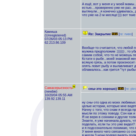
А ещё, вот у меня и у моей мамы..
естью....проверенно уже не раз...
вытянули....я конечно удивилась, 
что уже на 2-м месяце:))) вот ткие 
Камиша
Re: Закрытие
[
re: пиво
]
(Unregistered)
07/26/03 05:13 PM
62.213.86.109
Вообще-то считается, что любой п
мужика предположим :)))))) , то у
самим собой, что-то не можешь пе
Кстати о рыбе...моей знакомой же
всякую грязь, а потом произносит 
опять ловит рыбу и вылавливает д
обламалось...как грится "тут рыбы 
Самасерьезность
сны-это хорошо)
[
re: piv
(newbie)
10/20/04 05:55 AM
139.92.139.11
ну сны-это одна из моих любимых
целые истории, которые мне видят
Начну с того, что снам я всегда 
мысли по этому поводу. Сон как 
Я не верю в сонники и другие тол
Знаете, я уже начинала думать, ч
поделать, если ты это уже видел?
и я подсознательно понимаю, что 
У меня много чего связанно со сна
я могла 3 ночи подряд видеть пол