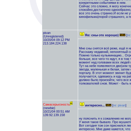
конкретными событиями в нем.
Сейчас это сложно, я могу конечн
спокойно,достаточно однообразно,
все это очень странно.И если не 
кинофильма)порой страшного, а п
pivan
Re: сны-это хорошо)
[
re
(Unregistered)
10/20/04 09:12 PM
213.184.224.138
Мне сны снятся всё реже, ещё я ни
Расскажу недавний, непонятный с
Помню только кульминацию... Огро
больше, все чего-то ждут, я в том
момент над головами всех людей 
Тут на небе появляются две(или 
звезда, маленькая и белая, затем
порталу. В этот момент звенит бу
получается, одеваюсь и еду на ра
должно было произойти, чего все 
толкователей снов. Может - быть
Самасерьезность
интересно...
[
re: pivan
]
(newbie)
10/21/04 00:51 AM
139.92.139.158
ну пояснить я к сожалению не мог
У меня такое бывало. Про мушкете
Вот сегодня тож сон приснился лю
интересно. Мне даже кажется, что