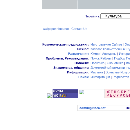
Перейти к
wallpaper.ribca.net
|
Contact Us
Коммерческие предложения:
Изготовление Сайтов
|
Хо
Бизнес:
Каталог Хозяйственных С
Развлечения:
Юмор
|
Анекдоты
|
Истори
Проблемы, Рекомендации:
Поиск Работы
|
Подбор Пе
Новости:
Политика
|
Экономика
|
Во
Знакомства, общение:
Дружелюбный романтичны
Информация:
Мистика
|
Воинские Искус
Поиск:
Информации
|
Рефератов
admin@ribca.net
Desig