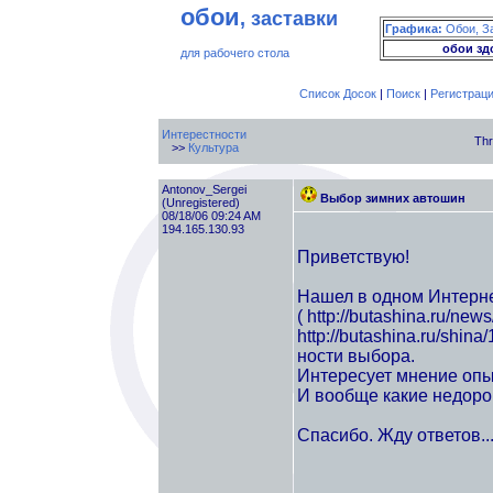
обои
, заставки
Графика:
Обои, З
обои зд
для рабочего стола
Список Досок
|
Поиск
|
Регистрац
Интерестности
Thr
>>
Культура
Antonov_Sergei
Выбор зимних автошин
(Unregistered)
08/18/06 09:24 AM
194.165.130.93
Приветствую!
Нашел в одном Интерне
( http://butashina.ru/new
http://butashina.ru/shin
ности выбора.
Интересует мнение опыт
И вообще какие недорог
Спасибо. Жду ответов..