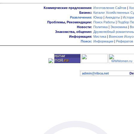
Коммерческие предложения:
Изготовление Сайтов
|
Хо
Бизнес:
Каталог Хозяйственных С
Развлечения:
Юмор
|
Анекдоты
|
Истори
Проблемы, Рекомендации:
Поиск Работы
|
Подбор Пе
Новости:
Политика
|
Экономика
|
Во
Знакомства, общение:
Дружелюбный романтичны
Информация:
Мистика
|
Воинские Искус
Поиск:
Информации
|
Рефератов
admin@ribca.net
Desig