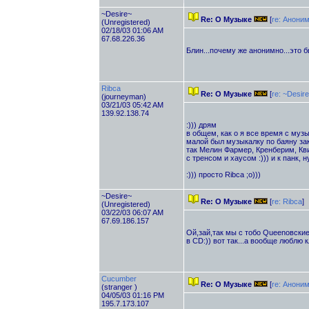
~Desire~
Re: О Музыке
[
re: Анони
(Unregistered)
02/18/03 01:06 AM
67.68.226.36
Блин...почему же анонимно...это б
Ribca
Re: О Музыке
[
re: ~Desir
(journeyman)
03/21/03 05:42 AM
139.92.138.74
:))) дрям
в общем, как о я все время с музы
малой был музыкалку по баяну зак
так Мелин Фармер, Кренберим, Квин
с тренсом и хаусом :))) и к панк, н
:))) просто Ribca ;о)))
~Desire~
Re: О Музыке
[
re: Ribca
]
(Unregistered)
03/22/03 06:07 AM
67.69.186.157
Ой,зай,так мы с тобо Queenовские
в CD:)) вот так...а вообще люблю к
Cucumber
Re: О Музыке
[
re: Анони
(stranger )
04/05/03 01:16 PM
195.7.173.107