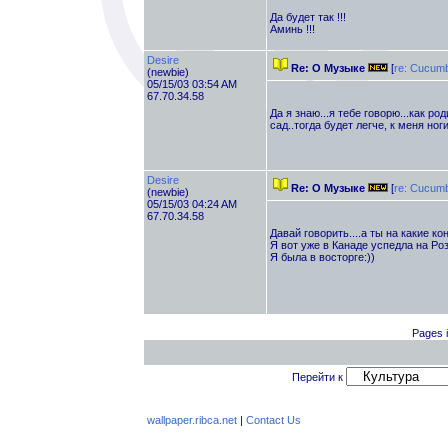
Да будет так !!!
Аминь !!!
Desire
Re: О Музыке
[
re: Cucum
(newbie)
05/15/03 03:54 AM
67.70.34.58
Да я знаю...я тебе говорю...как р
сад..тогда будет легче, к меня ног
Desire
Re: О Музыке
[
re: Cucum
(newbie)
05/15/03 04:24 AM
67.70.34.58
Давай говорить....а ты на какие ко
Я вот уже в Канаде успедла на Ро
Я была в восторге:))
Pages i
Перейти к
wallpaper.ribca.net
|
Contact Us