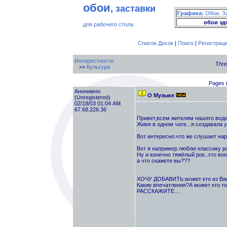
обои
, заставки
Графика:
Обои, З
обои зд
для рабочего стола
Список Досок
|
Поиск
|
Регистрац
Интерестности
Thre
>>
Культура
Pages i
Анонимно
О Музыке
(Unregistered)
02/18/03 01:04 AM
67.68.226.36
Привет,всем жителям нашего водоё
Живя в одном чате...я создавала 
Вот интересно.что же слушает наро
Вот я например люблю классику рока
Ну и конечно тяжёлый рок..это вооб
а что скажете вы???
ХОЧУ ДОБАВИТЬ:может кто из Вас 
Какие впечатления?А может кто то
РАССКАЖИТЕ....