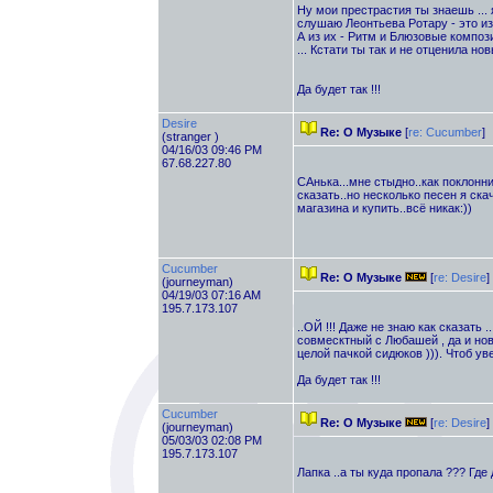
Ну мои престрастия ты знаешь ...
слушаю Леонтьева Ротару - это и
А из их - Ритм и Блюзовые композиц
... Кстати ты так и не отценила но
Да будет так !!!
Desire
Re: О Музыке
[
re: Cucumber
]
(stranger )
04/16/03 09:46 PM
67.68.227.80
САнька...мне стыдно..как поклонни
сказать..но несколько песен я ска
магазина и купить..всё никак:))
Cucumber
Re: О Музыке
[
re: Desire
]
(journeyman)
04/19/03 07:16 AM
195.7.173.107
..ОЙ !!! Даже не знаю как сказать 
совмесктный с Любашей , да и нов
целой пачкой сидюков ))). Чтоб уве
Да будет так !!!
Cucumber
Re: О Музыке
[
re: Desire
]
(journeyman)
05/03/03 02:08 PM
195.7.173.107
Лапка ..а ты куда пропала ??? Где