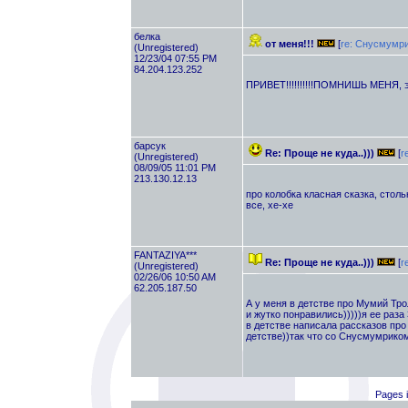
белка
от меня!!!
[
re: Снусмумр
(Unregistered)
12/23/04 07:55 PM
84.204.123.252
ПРИВЕТ!!!!!!!!!!ПОМНИШЬ МЕНЯ, эт я
барсук
Re: Проще не куда..)))
[
r
(Unregistered)
08/09/05 11:01 PM
213.130.12.13
про колобка класная сказка, столь
все, хе-хе
FANTAZIYA***
Re: Проще не куда..)))
[
r
(Unregistered)
02/26/06 10:50 AM
62.205.187.50
А у меня в детстве про Мумий Тро
и жутко понравились)))))я ее раза
в детстве написала рассказов про
детстве))так что со Снусмумрико
Pages i