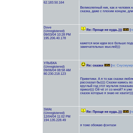
62.183.50.164
Великолепный ник, как и человек ко
сказка, даже с плохим концом, дли
Dove
Re: Проще не куда..)))
[
r
(Unregistered)
09/03/04 10:28 PM
195.206.40.178
кажется мои идеи все больше подх
замечательных мыслей)))
УЛЫБКА
Re: сказки
[
re: Снусмумр
(Unregistered)
09/06/04 08:58 AM
80.230.218.123
Приветики. А я то как сказки любл
рассказал бы)))) Сказки кажись в
круглый год этот мультик показыв
прикол))) Ой чё эт со мной? я уж
сказок которые я знаю не хватит)))
SWAt
Re: Проще не куда..)))
[
r
(Unregistered)
12/04/04 11:02 PM
194.135.228.49
я тоже обожаю фэнтази