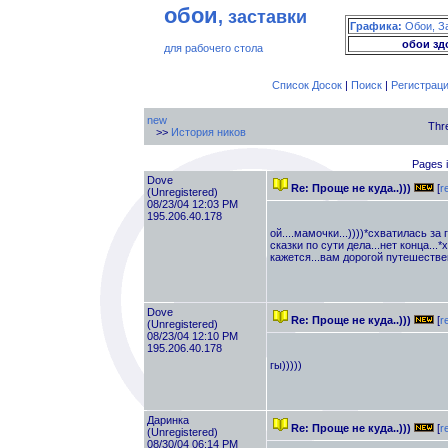
обои
, заставки
Графика:
Обои, З
обои зд
для рабочего стола
Список Досок
|
Поиск
|
Регистрац
new
Thr
>>
История ников
Pages i
Dove
Re: Проще не куда..)))
[
r
(Unregistered)
08/23/04 12:03 PM
195.206.40.178
ой....мамочки...))))*схватилась за
сказки по сути дела...нет конца...*
кажется...вам дорогой путешествен
Dove
Re: Проще не куда..)))
[
r
(Unregistered)
08/23/04 12:10 PM
195.206.40.178
гы)))))
Даринка
Re: Проще не куда..)))
[
r
(Unregistered)
08/30/04 06:14 PM