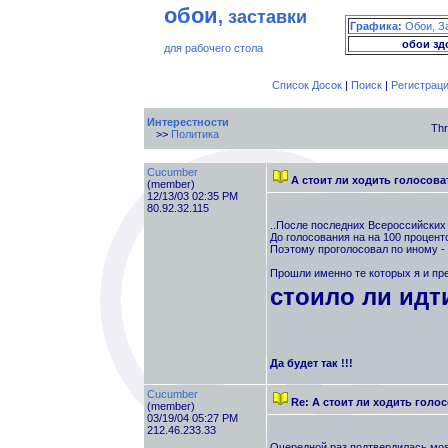
обои
, заставки
Графика:
Обои, З
обои зд
для рабочего стола
Список Досок
|
Поиск
|
Регистрац
Интерестности
Thr
>>
Политика
Cucumber
А стоит ли ходить голосова
(member)
12/13/03 02:35 PM
80.92.32.115
..После последних Всероссийских 
До голосования на на 100 процент
Поэтому проголосовал по иному - 
Прошли именно те которых я и пре
стоило ли идт
Да будет так !!!
Cucumber
Re: А стоит ли ходить голо
(member)
03/19/04 05:27 PM
212.46.233.33
Очередной раз подтвердилась моя 