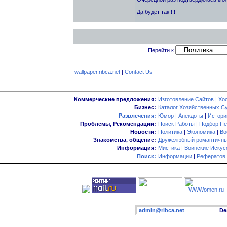
Да будет так !!!
Перейти к
wallpaper.ribca.net
|
Contact Us
Коммерческие предложения:
Изготовление Сайтов
|
Хо
Бизнес:
Каталог Хозяйственных С
Развлечения:
Юмор
|
Анекдоты
|
Истори
Проблемы, Рекомендации:
Поиск Работы
|
Подбор Пе
Новости:
Политика
|
Экономика
|
Во
Знакомства, общение:
Дружелюбный романтичны
Информация:
Мистика
|
Воинские Искус
Поиск:
Информации
|
Рефератов
admin@ribca.net
Desig