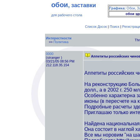
обои
, заставки
Графика:
Обои, З
обои зд
для рабочего стола
Список Досок
|
Поиск
|
Регистрац
Интерестности
Thr
>>
Политика
0000
Аппетиты российских чинов
(stranger )
03/21/05 08:56 PM
212.118.35.154
Аппетиты российских чи
На реконструкцию Больш
долл., а в 2002 г. 250 м
Особенно характерна 
иконы (в пересчете на кв
Подробные расчеты здес
Приглашаю только инте
Найдена национальная 
Она состоит в наглой х
Все мы норовим "на ша