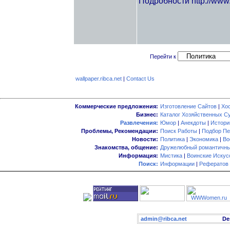
Подробности http://www
Перейти к
wallpaper.ribca.net
|
Contact Us
Коммерческие предложения:
Изготовление Сайтов
|
Хо
Бизнес:
Каталог Хозяйственных С
Развлечения:
Юмор
|
Анекдоты
|
Истори
Проблемы, Рекомендации:
Поиск Работы
|
Подбор Пе
Новости:
Политика
|
Экономика
|
Во
Знакомства, общение:
Дружелюбный романтичны
Информация:
Мистика
|
Воинские Искус
Поиск:
Информации
|
Рефератов
admin@ribca.net
Desig