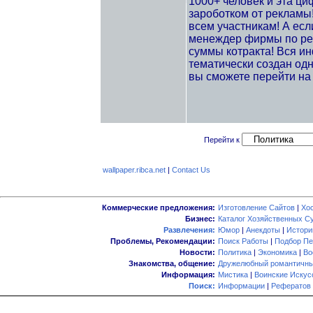
1000+ человек и эта ци
зароботком от рекламы!
всем участникам! А ес
менеждер фирмы по ре
суммы котракта! Вся ин
тематически создан одни
вы сможете перейти на 
Перейти к
wallpaper.ribca.net
|
Contact Us
Коммерческие предложения:
Изготовление Сайтов
|
Хо
Бизнес:
Каталог Хозяйственных С
Развлечения:
Юмор
|
Анекдоты
|
Истори
Проблемы, Рекомендации:
Поиск Работы
|
Подбор Пе
Новости:
Политика
|
Экономика
|
Во
Знакомства, общение:
Дружелюбный романтичны
Информация:
Мистика
|
Воинские Искус
Поиск:
Информации
|
Рефератов