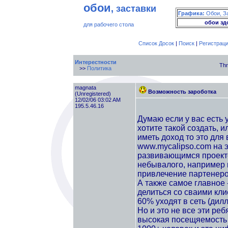
обои
, заставки
Графика:
Обои, З
обои зд
для рабочего стола
Список Досок
|
Поиск
|
Регистрац
Интерестности
Thr
>>
Политика
magnata
Возможность зароботка
(Unregistered)
12/02/06 03:02 AM
195.5.46.16
Думаю если у вас есть
хотите такой создать, 
иметь доход то это для 
www.mycalipso.com на 
развивающимся проекте
небывалого, например 
привлечение партенеров
А также самое главное 
делиться со сваими кли
60% уходят в сеть (дил
Но и это не все эти реб
высокая посещяемость с