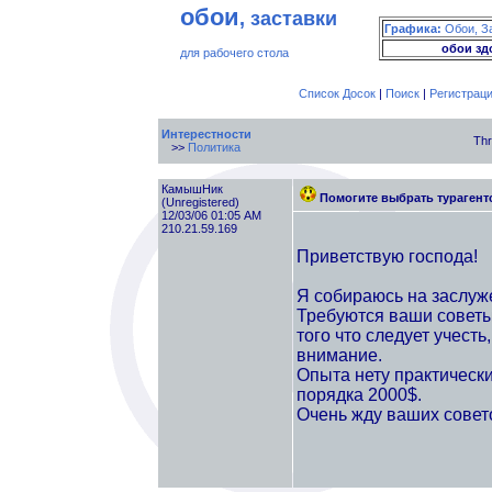
обои
, заставки
Графика:
Обои, З
обои зд
для рабочего стола
Список Досок
|
Поиск
|
Регистрац
Интерестности
Thr
>>
Политика
КамышНик
Помогите выбрать турагент
(Unregistered)
12/03/06 01:05 AM
210.21.59.169
Приветствую господа!
Я собираюсь на заслуже
Требуются ваши советы
того что следует учесть
внимание.
Опыта нету практически
порядка 2000$.
Очень жду ваших совет