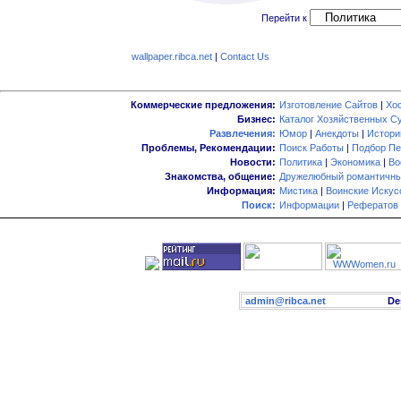
Перейти к
wallpaper.ribca.net
|
Contact Us
Коммерческие предложения:
Изготовление Сайтов
|
Хо
Бизнес:
Каталог Хозяйственных С
Развлечения:
Юмор
|
Анекдоты
|
Истори
Проблемы, Рекомендации:
Поиск Работы
|
Подбор Пе
Новости:
Политика
|
Экономика
|
Во
Знакомства, общение:
Дружелюбный романтичны
Информация:
Мистика
|
Воинские Искус
Поиск:
Информации
|
Рефератов
admin@ribca.net
Desig