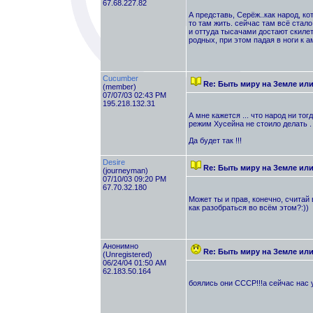
67.68.227.82
А представь, Серёж..как народ, к
то там жить. сейчас там всё стал
и оттуда тысачами достают скилет
родных, при этом падая в ноги к а
Cucumber
Re: Быть миру на Земле ил
(member)
07/07/03 02:43 PM
195.218.132.31
А мне кажется ... что народ ни то
режим Хусейна не стоило делать . 
Да будет так !!!
Desire
Re: Быть миру на Земле ил
(journeyman)
07/10/03 09:20 PM
67.70.32.180
Может ты и прав, конечно, считай 
как разобраться во всём этом?:))
Анонимно
Re: Быть миру на Земле ил
(Unregistered)
06/24/04 01:50 AM
62.183.50.164
боялись они СССР!!!а сейчас нас 