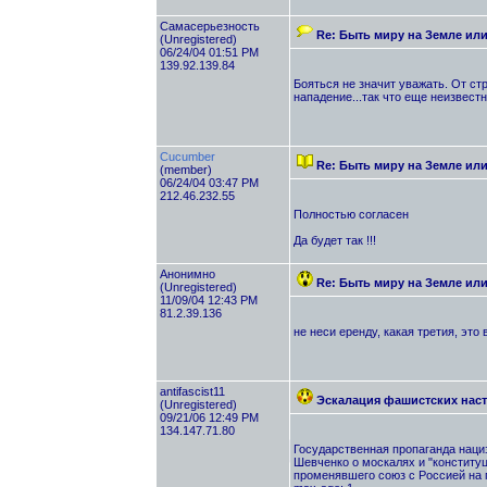
Самасерьезность
Re: Быть миру на Земле ил
(Unregistered)
06/24/04 01:51 PM
139.92.139.84
Бояться не значит уважать. От ст
нападение...так что еще неизвестн
Cucumber
Re: Быть миру на Земле ил
(member)
06/24/04 03:47 PM
212.46.232.55
Полностью согласен
Да будет так !!!
Анонимно
Re: Быть миру на Земле ил
(Unregistered)
11/09/04 12:43 PM
81.2.39.136
не неси еренду, какая третия, эт
antifascist11
Эскалация фашистских нас
(Unregistered)
09/21/06 12:49 PM
134.147.71.80
Государственная пропаганда наци
Шевченко о москалях и "конститу
променявшего союз с Россией на 