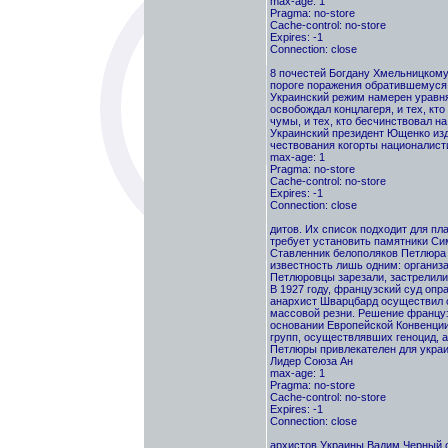
max-age: 1
Pragma: no-store
Cache-control: no-store
Expires: -1
Connection: close
8 почестей Богдану Хмельницкому
пороге поражения обратившемуся
Украинский режим намерен уравня
освобождал концлагеря, и тех, кто
чумы, и тех, кто бесчинствовал на
Украинский президент Ющенко из
чествования когорты националист
max-age: 1
Pragma: no-store
Cache-control: no-store
Expires: -1
Connection: close
дитов. Их список подходит для п
требует установить памятники Сим
Ставленник белополяков Петлюра 
известность лишь одним: организа
Петлюровцы зарезали, застрелили
В 1927 году, французский суд опр
анархист Шварцбард осуществил с
массовой резни. Решение француз
основании Европейской Конвенции
групп, осуществлявших геноцид, 
Петлюры привлекателен для украи
Лидер Союза Ан
max-age: 1
Pragma: no-store
Cache-control: no-store
Expires: -1
Connection: close
архистов Украины Вадим Черный о