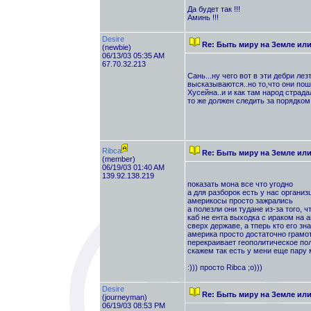
Да будет так !!!
Аминь !!!
Desire
Re: Быть миру на Земле ил
(newbie)
06/13/03 05:35 AM
67.70.32.213
Сань...ну чего вот в эти дебри ле
высказываются..но то,что они пош
Хусейна..и и как там народ страдал
то же должен следить за порядком
Ribca
Re: Быть миру на Земле ил
(member)
06/19/03 01:40 AM
139.92.138.219
показать мона все что угодно
а для разборок есть у нас органи
америкосы просто зажрались
а полезли они тудане из-за того, ч
каб не ента выходка с ираком на а
сверх державе, а тперь кто его зна
америка просто достаточно грамо
перекраивает геополитическое по
скажем так есть у мени еще пару 
:))) просто Ribca ;о)))
Desire
Re: Быть миру на Земле ил
(journeyman)
06/19/03 08:53 PM