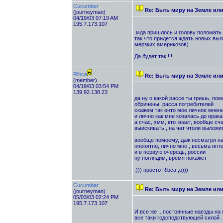
Cucumber
Re: Быть миру на Земле ил
(journeyman)
04/19/03 07:19 AM
195.7.173.107
.мда пришлось и голову поломать .
так что придется ждать новых выла
мерзких америкозов)
Да будет так !!!
Ribca
Re: Быть миру на Земле ил
(member)
04/19/03 03:54 PM
139.92.138.23
да ну о какой рассе ты гришь, по
обричены. расса потребителей
скажем так енто мое личное мнен
и лично как мне козалась до ирака
а счас, хмм, кто знает, вообще сча
выискивать , на чат чтоли выложи
вообще помоему, даж несматря на 
нпонятно, лично мне , весьма инт
и в первую очередь, россии
ну поглядим, время покажет
:))) просто Ribca ;о)))
Cucumber
Re: Быть миру на Земле ил
(journeyman)
05/03/03 02:24 PM
195.7.173.107
И все же .. постоянные наезды на 
все таки годсподствующей силой .