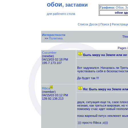
обои
, заставки
Графика:
Обои, З
обои зд
для рабочего стола
Список Досок
|
Поиск
|
Регистрац
Интерестности
Thr
>>
Политика
Pages i
Cucumber
Быть миру на Земле или не
(newbie)
04/13/03 02:18 PM
195.7.173.107
Вот задумался. Началась ли Треть
чувствовать себя в безопастности
Да будет так !!!
Ribca
Re: Быть миру на Земле ил
(member)
04/15/03 03:12 PM
139.92.138.213
дауж, ситуация еще та, саое плохо
незнаю, как треться мировая, но ч
помоему счас идет новый геополит
пока жареный питух неклюнет мыж 
:))) просто Ribca ;о)))