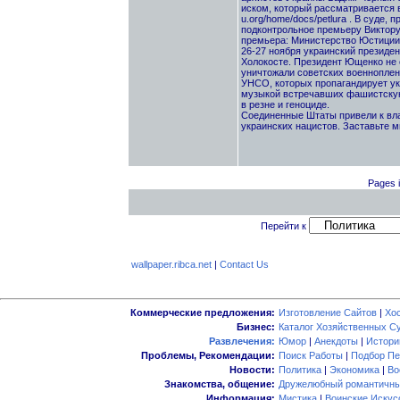
иском, который рассматривается 
u.org/home/docs/petlura . В суде
подконтрольное премьеру Виктору
премьера: Министерство Юстиции 
26-27 ноября украинский президе
Холокосте. Президент Ющенко не с
уничтожали советских военнопленн
УНСО, которых пропагандирует ук
музыкой встречавших фашистскую
в резне и геноциде.
Соединенные Штаты привели к вла
украинских нацистов. Заставьте м
Pages i
Перейти к
wallpaper.ribca.net
|
Contact Us
Коммерческие предложения:
Изготовление Сайтов
|
Хо
Бизнес:
Каталог Хозяйственных С
Развлечения:
Юмор
|
Анекдоты
|
Истори
Проблемы, Рекомендации:
Поиск Работы
|
Подбор Пе
Новости:
Политика
|
Экономика
|
Во
Знакомства, общение:
Дружелюбный романтичны
Информация:
Мистика
|
Воинские Искус