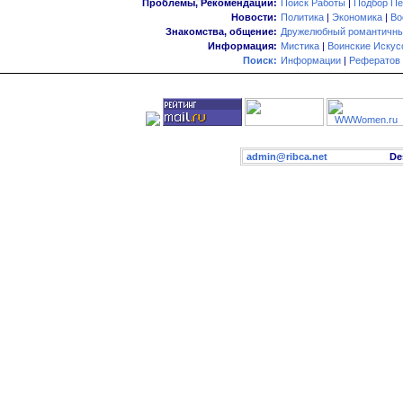
Проблемы, Рекомендации:
Поиск Работы
|
Подбор Пе
Новости:
Политика
|
Экономика
|
Во
Знакомства, общение:
Дружелюбный романтичны
Информация:
Мистика
|
Воинские Искус
Поиск:
Информации
|
Рефератов
admin@ribca.net
Desig