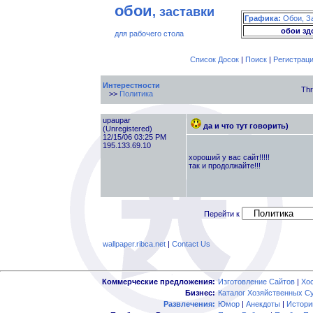
обои
, заставки
Графика:
Обои, З
обои зд
для рабочего стола
Список Досок
|
Поиск
|
Регистрац
Интерестности
Thr
>>
Политика
upaupar
да и что тут говорить)
(Unregistered)
12/15/06 03:25 PM
195.133.69.10
хороший у вас сайт!!!!!
так и продолжайте!!!
Перейти к
wallpaper.ribca.net
|
Contact Us
Коммерческие предложения:
Изготовление Сайтов
|
Хо
Бизнес:
Каталог Хозяйственных С
Развлечения:
Юмор
|
Анекдоты
|
Истори