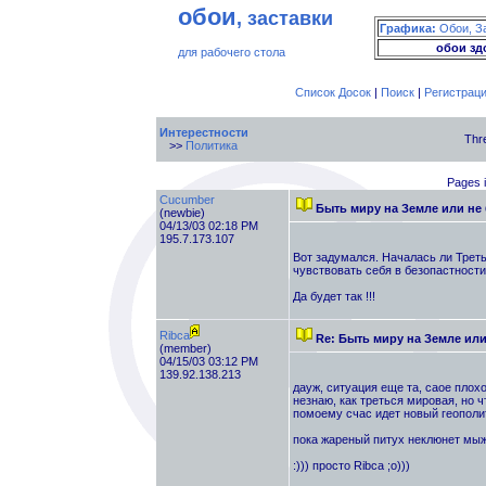
обои
, заставки
Графика:
Обои, З
обои зд
для рабочего стола
Список Досок
|
Поиск
|
Регистрац
Интерестности
Thr
>>
Политика
Pages i
Cucumber
Быть миру на Земле или не
(newbie)
04/13/03 02:18 PM
195.7.173.107
Вот задумался. Началась ли Треть
чувствовать себя в безопастности
Да будет так !!!
Ribca
Re: Быть миру на Земле ил
(member)
04/15/03 03:12 PM
139.92.138.213
дауж, ситуация еще та, саое плохо
незнаю, как треться мировая, но ч
помоему счас идет новый геополит
пока жареный питух неклюнет мыж 
:))) просто Ribca ;о)))