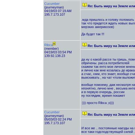
Cucumber
Re: Быть миру на Земле ил
(journeyman)
04/19/03 07:19 AM
195.7.173.107
.мда пришлось и голову поломать .
так что придется ждать новых выла
мерзких америкозов)
Да будет так !!!
Ribca
Re: Быть миру на Земле ил
(member)
04/19/03 03:54 PM
139.92.138.23
да ну о какой рассе ты гришь, по
обричены. расса потребителей
скажем так енто мое личное мнен
и лично как мне козалась до ирака
а счас, хмм, кто знает, вообще сча
выискивать , на чат чтоли выложи
вообще помоему, даж несматря на 
нпонятно, лично мне , весьма инт
и в первую очередь, россии
ну поглядим, время покажет
:))) просто Ribca ;о)))
Cucumber
Re: Быть миру на Земле ил
(journeyman)
05/03/03 02:24 PM
195.7.173.107
И все же .. постоянные наезды на 
все таки годсподствующей силой .