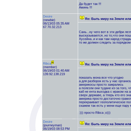
Да будет так !!!
Аминь !!!
Desire
Re: Быть миру на Земле ил
(newbie)
06/13/03 05:35 AM
67.70.32.213
Сань...ну чего вот в эти дебри ле
высказываются..но то,что они пош
Хусейна..и и как там народ страдал
то же должен следить за порядком
Ribca
Re: Быть миру на Земле ил
(member)
06/19/03 01:40 AM
139.92.138.219
показать мона все что угодно
а для разборок есть у нас органи
америкосы просто зажрались
а полезли они тудане из-за того, ч
каб не ента выходка с ираком на а
сверх державе, а тперь кто его зна
америка просто достаточно грамо
перекраивает геополитическое по
скажем так есть у мени еще пару 
:))) просто Ribca ;о)))
Desire
Re: Быть миру на Земле ил
(journeyman)
06/19/03 08:53 PM