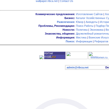
wallpaper.ribca.net
|
Contact Us
Коммерческие предложения:
Изготовление Сайтов
|
Хо
Бизнес:
Каталог Хозяйственных С
Развлечения:
Юмор
|
Анекдоты
|
Истори
Проблемы, Рекомендации:
Поиск Работы
|
Подбор Пе
Новости:
Политика
|
Экономика
|
Во
Знакомства, общение:
Дружелюбный романтичны
Информация:
Мистика
|
Воинские Искус
Поиск:
Информации
|
Рефератов
admin@ribca.net
Desig