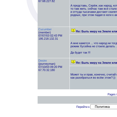
67.68.227.82
А представь, Серёж..как народ, к
то там жить. сейчас там всё стал
и оттуда тысачами достают скилет
родных, при этом падая в ноги к а
Cucumber
Re: Быть миру на Земле ил
(member)
07/07/03 02:43 PM
195.218.132.31
А мне кажется ... что народ ни то
режим Хусейна не стоило делать . 
Да будет так !!!
Desire
Re: Быть миру на Земле ил
(journeyman)
07/10/03 09:20 PM
67.70.32.180
Может ты и прав, конечно, считай 
как разобраться во всём этом?:))
Pages i
Перейти к