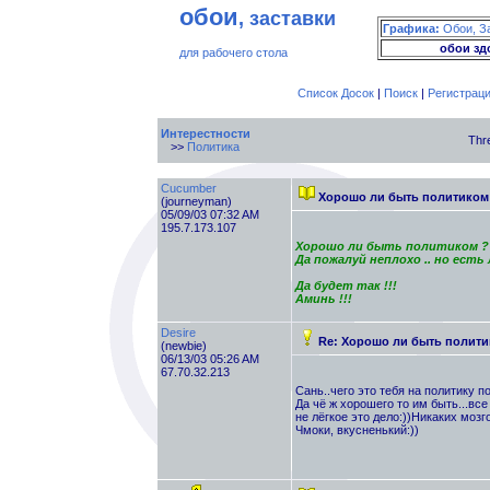
обои
, заставки
Графика:
Обои, З
обои зд
для рабочего стола
Список Досок
|
Поиск
|
Регистрац
Интерестности
Thr
>>
Политика
Cucumber
Хорошо ли быть политиком 
(journeyman)
05/09/03 07:32 AM
195.7.173.107
Хорошо ли быть политиком ??
Да пожалуй неплохо .. но ест
Да будет так !!!
Аминь !!!
Desire
Re: Хорошо ли быть полити
(newbie)
06/13/03 05:26 AM
67.70.32.213
Сань..чего это тебя на политику по
Да чё ж хорошего то им быть...все 
не лёгкое это дело:))Никаких мозго
Чмоки, вкусненький:))