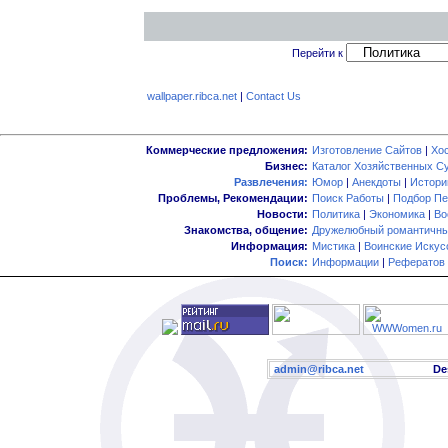
Перейти к
wallpaper.ribca.net
|
Contact Us
Коммерческие предложения:
Изготовление Сайтов
|
Хо
Бизнес:
Каталог Хозяйственных С
Развлечения:
Юмор
|
Анекдоты
|
Истори
Проблемы, Рекомендации:
Поиск Работы
|
Подбор Пе
Новости:
Политика
|
Экономика
|
Во
Знакомства, общение:
Дружелюбный романтичны
Информация:
Мистика
|
Воинские Искус
Поиск:
Информации
|
Рефератов
admin@ribca.net
Desig