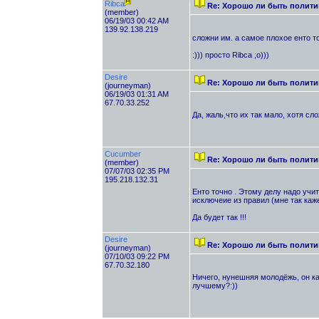
Ribca
Re: Хорошо ли быть полити
(member)
06/19/03 00:42 AM
139.92.138.219
сложни им. а самое плохое енто то
:))) просто Ribca ;о)))
Desire
Re: Хорошо ли быть полити
(journeyman)
06/19/03 01:31 AM
67.70.33.252
Да, жаль,что их так мало, хотя сл
Cucumber
Re: Хорошо ли быть полити
(member)
07/07/03 02:35 PM
195.218.132.31
Енто точно . Этому делу надо учи
исключеие из правил (мне так каже
Да будет так !!!
Desire
Re: Хорошо ли быть полити
(journeyman)
07/10/03 09:22 PM
67.70.32.180
Ничего, нунешняя молодёжь, он ка
лучшему?:))