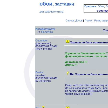
обои
, заставки
Графика:
Обои, З
обои зд
для рабочего стола
Список Досок
|
Поиск
|
Регистрац
Интерестности
Thr
>>
Политика
Cucumber
Хорошо ли быть политиком 
(journeyman)
05/09/03 07:32 AM
195.7.173.107
Хорошо ли быть политиком ??
Да пожалуй неплохо .. но ест
Да будет так !!!
Аминь !!!
Desire
Re: Хорошо ли быть полити
(newbie)
06/13/03 05:26 AM
67.70.32.213
Сань..чего это тебя на политику по
Да чё ж хорошего то им быть...все 
не лёгкое это дело:))Никаких мозго
Чмоки, вкусненький:))