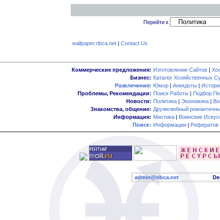
Перейти к
wallpaper.ribca.net
|
Contact Us
Коммерческие предложения:
Изготовление Сайтов
|
Хо
Бизнес:
Каталог Хозяйственных С
Развлечения:
Юмор
|
Анекдоты
|
Истори
Проблемы, Рекомендации:
Поиск Работы
|
Подбор Пе
Новости:
Политика
|
Экономика
|
Во
Знакомства, общение:
Дружелюбный романтичны
Информация:
Мистика
|
Воинские Искус
Поиск:
Информации
|
Рефератов
admin@ribca.net
Desig