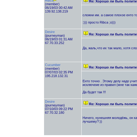
Ribca
Re: Хорошо ли быть полити
(member)
06/19/03 00:42 AM
139.92.138.219
сложни им. а самое плохое енто то
:))) просто Ribca ;о)))
Desire
Re: Хорошо ли быть полити
(journeyman)
06/19/03 01:31 AM
67.70.33.252
Да, жаль,что их так мало, хотя сл
Cucumber
Re: Хорошо ли быть полити
(member)
07/07/03 02:35 PM
195.218.132.31
Енто точно . Этому делу надо учи
исключеие из правил (мне так каже
Да будет так !!!
Desire
Re: Хорошо ли быть полити
(journeyman)
07/10/03 09:22 PM
67.70.32.180
Ничего, нунешняя молодёжь, он ка
лучшему?:))