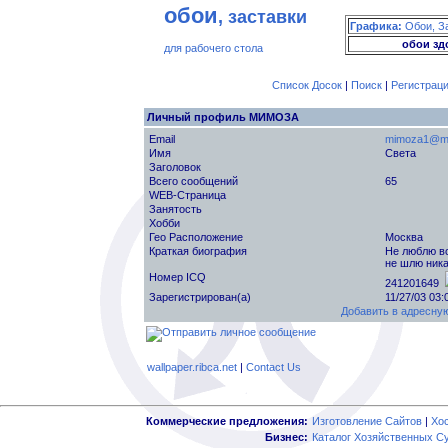
обои
, заставки
Графика:
Обои, З
обои зд
для рабочего стола
Список Досок
|
Поиск
|
Регистрац
Личный профиль МИМОЗА
Email
mimoza1@ma
Имя
Света
Заголовок
Всего сообщений
65
WEB-Страница
Занятость
Хобби
Гео Расположение
Москва
Краткая биография
Не люблю во
не шлю ник
Номер ICQ
241201649
Зарегистрирован(а)
11/27/03 03
Добавить в адресную
wallpaper.ribca.net
|
Contact Us
Коммерческие предложения:
Изготовление Сайтов
|
Хо
Бизнес:
Каталог Хозяйственных С