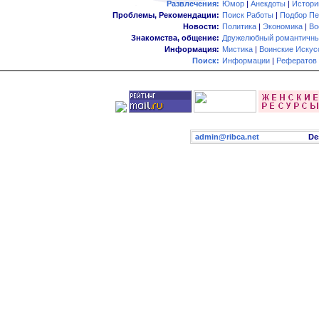
Развлечения:
Юмор
|
Анекдоты
|
Истори
Проблемы, Рекомендации:
Поиск Работы
|
Подбор Пе
Новости:
Политика
|
Экономика
|
Во
Знакомства, общение:
Дружелюбный романтичны
Информация:
Мистика
|
Воинские Искус
Поиск:
Информации
|
Рефератов
admin@ribca.net
Desig