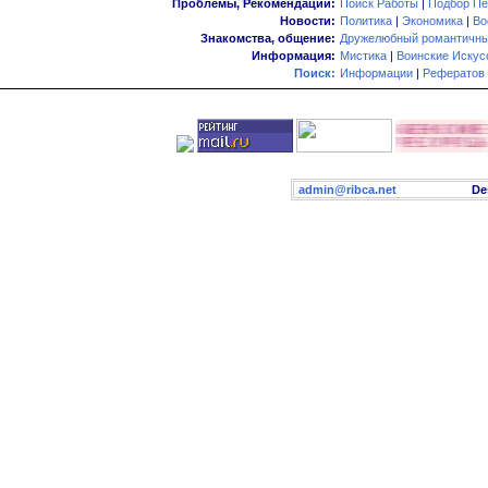
Проблемы, Рекомендации:
Поиск Работы
|
Подбор Пе
Новости:
Политика
|
Экономика
|
Во
Знакомства, общение:
Дружелюбный романтичны
Информация:
Мистика
|
Воинские Искус
Поиск:
Информации
|
Рефератов
admin@ribca.net
Desig