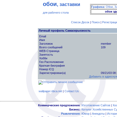
обои
, заставки
Графика:
Обои, З
обои зд
для рабочего стола
Список Досок
|
Поиск
|
Регистрац
Личный профиль Самасерьезность
Email
Имя
Заголовок
member
Всего сообщений
109
WEB-Страница
Занятость
Хобби
Гео Расположение
Краткая биография
Номер ICQ
Зарегистрирован(а)
09/21/03 08
Добавить в адресную
wallpaper.ribca.net
|
Contact Us
Коммерческие предложения:
Изготовление Сайтов
|
Хо
Бизнес:
Каталог Хозяйственных С
Развлечения:
Юмор
|
Анекдоты
|
Истори