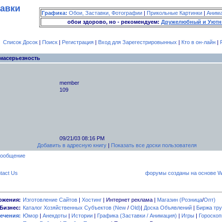
тавки
Графика:
Обои, Заставки, Фотографии
|
Прикольные Картинки
|
Аним
обои здорово, но - рекомендуем:
Дружелюбный и Уютн
Список Досок
|
Поиск
|
Регистрация
|
Вход для Зарегестрировынных
|
Кто в он-лайн
|
масерьезность
member
109
09/21/03 08:16 PM
Добавить в адресную книгу
|
Показать все доски пользователя
tact Us
форумы созданы на основе W
ожения:
Изготовление Сайтов
|
Хостинг
| Интернет реклама |
Магазин (Розница
/
Опт)
Бизнес:
Каталог Хозяйственных Субъектов (New
/
Old)
|
Доска Объявлений
|
Биржа тру
ечения:
Юмор
|
Анекдоты
|
Истории
|
Графика (Заставки / Анимация)
|
Игры
|
Гороско