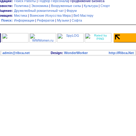
ндации:
Поиск Работы
|
Подбор Персонала
| Продвижение Бизнеса
овости:
Политика
|
Экономика
|
Вооруженные силы
|
Культура
|
Спорт
бщение:
Дружелюбный романтичный чат
|
Форум
мация:
Мистика
|
Воинские Искусства Мира
|
Веб Мастеру
Поиск:
Информации
|
Рефератов
|
Музыки
|
Софта
admin@ribca.net
Design:
WonderWorker
http://Ribca.Net