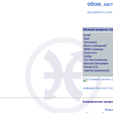
обои
, зас
для рабочего стола
Личный профиль Са
Email
Имя
Заголовок
Всего сообщений
WEB-Страница
Занятость
Хобби
Гео Расположение
Краткая биография
Номер ICQ
Зарегистрирован(а)
wallpaper.ribca.net
|
Con
Коммерческие предл
Развл