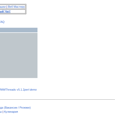
ашки
|
Веб Мастеру
ый Чат!
FAQ
WWThreads v5.1.2
perl demo
да (Вакансии / Резюме)
пы
|
Кулинария