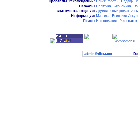
Проблемы, Рекомендации:
Поиск Работы
|
Подбор Пе
Новости:
Политика
|
Экономика
|
Во
Знакомства, общение:
Дружелюбный романтичны
Информация:
Мистика
|
Воинские Искус
Поиск:
Информации
|
Рефератов
admin@ribca.net
Desig