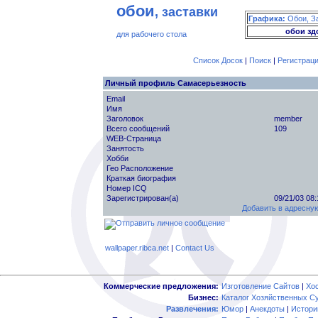
обои
, заставки
Графика:
Обои, З
обои зд
для рабочего стола
Список Досок
|
Поиск
|
Регистрац
Личный профиль Самасерьезность
Email
Имя
Заголовок
member
Всего сообщений
109
WEB-Страница
Занятость
Хобби
Гео Расположение
Краткая биография
Номер ICQ
Зарегистрирован(а)
09/21/03 08
Добавить в адресную
wallpaper.ribca.net
|
Contact Us
Коммерческие предложения:
Изготовление Сайтов
|
Хо
Бизнес:
Каталог Хозяйственных С
Развлечения:
Юмор
|
Анекдоты
|
Истори