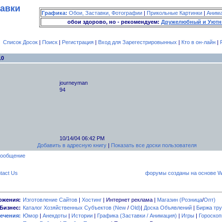
тавки
Графика:
Обои, Заставки, Фотографии
|
Прикольные Картинки
|
Аним
обои здорово, но - рекомендуем:
Дружелюбный и Уютн
Список Досок
|
Поиск
|
Регистрация
|
Вход для Зарегестрировынных
|
Кто в он-лайн
|
10
journeyman
94
10/14/04 06:42 PM
Добавить в адресную книгу
|
Показать все доски пользователя
tact Us
форумы созданы на основе W
ожения:
Изготовление Сайтов
|
Хостинг
| Интернет реклама |
Магазин (Розница
/
Опт)
Бизнес:
Каталог Хозяйственных Субъектов (New
/
Old)
|
Доска Объявлений
|
Биржа тру
ечения:
Юмор
|
Анекдоты
|
Истории
|
Графика (Заставки / Анимация)
|
Игры
|
Гороско