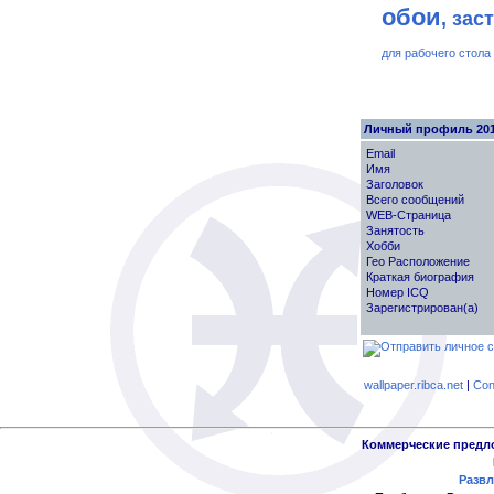
обои
, зас
для рабочего стола
Личный профиль 20
Email
Имя
Заголовок
Всего сообщений
WEB-Страница
Занятость
Хобби
Гео Расположение
Краткая биография
Номер ICQ
Зарегистрирован(а)
wallpaper.ribca.net
|
Con
Коммерческие предл
Развл