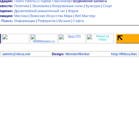
ндации:
Поиск Работы
|
Подбор Персонала
| Продвижение Бизнеса
овости:
Политика
|
Экономика
|
Вооруженные силы
|
Культура
|
Спорт
бщение:
Дружелюбный романтичный чат
|
Форум
мация:
Мистика
|
Воинские Искусства Мира
|
Веб Мастеру
Поиск:
Информации
|
Рефератов
|
Музыки
|
Софта
admin@ribca.net
Design:
WonderWorker
http://Ribca.Net