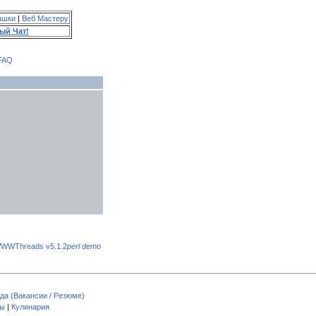
ашки
|
Веб Мастеру
ый Чат!
FAQ
WWThreads v5.1.2
perl demo
да (Вакансии / Резюме)
пы
|
Кулинария