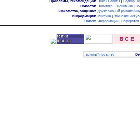
Проблемы, Рекомендации:
Поиск Работы
|
Подбор Пе
Новости:
Политика
|
Экономика
|
Во
Знакомства, общение:
Дружелюбный романтичны
Информация:
Мистика
|
Воинские Искус
Поиск:
Информации
|
Рефератов
admin@ribca.net
Desig