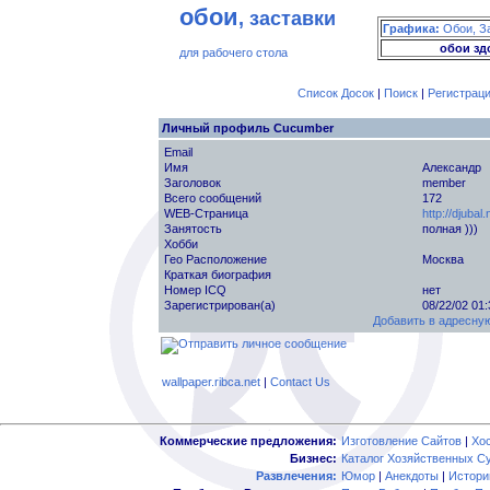
обои
, заставки
Графика:
Обои, З
обои зд
для рабочего стола
Список Досок
|
Поиск
|
Регистрац
Личный профиль Cucumber
Email
Имя
Александр
Заголовок
member
Всего сообщений
172
WEB-Страница
http://djuba
Занятость
полная )))
Хобби
Гео Расположение
Москва
Краткая биография
Номер ICQ
нет
Зарегистрирован(а)
08/22/02 01
Добавить в адресную
wallpaper.ribca.net
|
Contact Us
Коммерческие предложения:
Изготовление Сайтов
|
Хо
Бизнес:
Каталог Хозяйственных С
Развлечения:
Юмор
|
Анекдоты
|
Истори