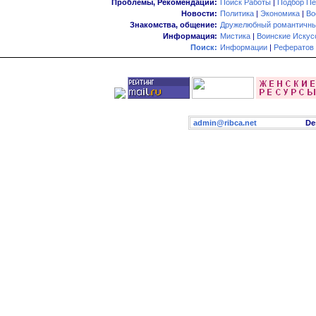
Проблемы, Рекомендации:
Поиск Работы
|
Подбор Пе
Новости:
Политика
|
Экономика
|
Во
Знакомства, общение:
Дружелюбный романтичны
Информация:
Мистика
|
Воинские Искус
Поиск:
Информации
|
Рефератов
admin@ribca.net
Desig