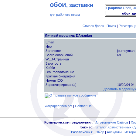
обои
, заставки
Графика:
Обои, З
обои зд
для рабочего стола
Список Досок
|
Поиск
|
Регистрац
Личный профиль DArtanian
Email
Имя
Заголовок
journeyman
Всего сообщений
69
WEB-Страница
Занятость
Хобби
Гео Расположение
Краткая биография
Номер ICQ
Зарегистрирован(а)
10/29/04 04
Добавить в адресную
wallpaper.ribca.net
|
Contact Us
Коммерческие предложения:
Изготовление Сайтов
|
Хо
Бизнес:
Каталог Хозяйственных С
Развлечения:
Юмор
|
Анекдоты
|
Истори