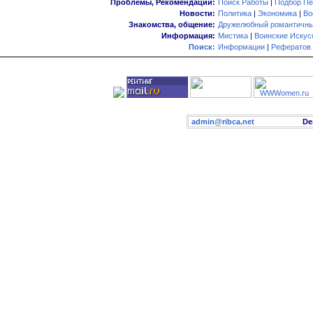
Проблемы, Рекомендации:
Поиск Работы
|
Подбор Пе
Новости:
Политика
|
Экономика
|
Во
Знакомства, общение:
Дружелюбный романтичны
Информация:
Мистика
|
Воинские Искус
Поиск:
Информации
|
Рефератов
admin@ribca.net
Desig