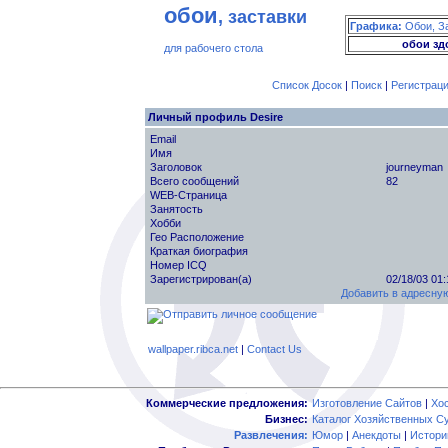
обои
, заставки
Графика:
Обои, З
обои зд
для рабочего стола
Список Досок
|
Поиск
|
Регистрац
Личный профиль Desire
Email
Имя
Заголовок
journeyman
Всего сообщений
82
WEB-Страница
Занятость
Хобби
Гео Расположение
Краткая биография
Номер ICQ
Зарегистрирован(а)
02/18/03 01
Добавить в адресную
wallpaper.ribca.net
|
Contact Us
Коммерческие предложения:
Изготовление Сайтов
|
Хо
Бизнес:
Каталог Хозяйственных С
Развлечения:
Юмор
|
Анекдоты
|
Истори