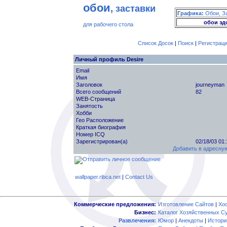
обои
, заставки
Графика:
Обои, З
обои зд
для рабочего стола
Список Досок
|
Поиск
|
Регистрац
Личный профиль Desire
Email
Имя
Заголовок
journeyman
Всего сообщений
82
WEB-Страница
Занятость
Хобби
Гео Расположение
Краткая биография
Номер ICQ
Зарегистрирован(а)
02/18/03 01
Добавить в адресную
wallpaper.ribca.net
|
Contact Us
Коммерческие предложения:
Изготовление Сайтов
|
Хо
Бизнес:
Каталог Хозяйственных С
Развлечения:
Юмор
|
Анекдоты
|
Истори