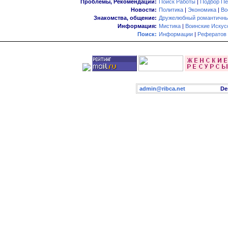
Проблемы, Рекомендации:
Поиск Работы
|
Подбор Пе
Новости:
Политика
|
Экономика
|
Во
Знакомства, общение:
Дружелюбный романтичны
Информация:
Мистика
|
Воинские Искус
Поиск:
Информации
|
Рефератов
admin@ribca.net
Desig