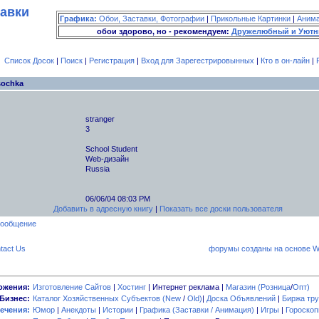
тавки
Графика:
Обои, Заставки, Фотографии
|
Прикольные Картинки
|
Аним
обои здорово, но - рекомендуем:
Дружелюбный и Уютн
Список Досок
|
Поиск
|
Регистрация
|
Вход для Зарегестрировынных
|
Кто в он-лайн
|
ochka
stranger
3
School Student
Web-дизайн
Russia
06/06/04 08:03 PM
Добавить в адресную книгу
|
Показать все доски пользователя
tact Us
форумы созданы на основе W
ожения:
Изготовление Сайтов
|
Хостинг
| Интернет реклама |
Магазин (Розница
/
Опт)
Бизнес:
Каталог Хозяйственных Субъектов (New
/
Old)
|
Доска Объявлений
|
Биржа тру
ечения:
Юмор
|
Анекдоты
|
Истории
|
Графика (Заставки / Анимация)
|
Игры
|
Гороско