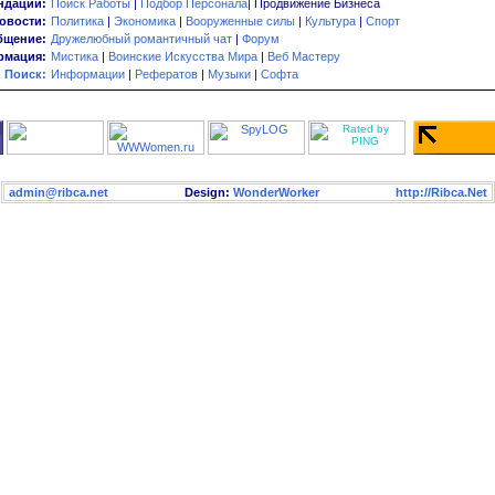
ндации:
Поиск Работы
|
Подбор Персонала
| Продвижение Бизнеса
овости:
Политика
|
Экономика
|
Вооруженные силы
|
Культура
|
Спорт
бщение:
Дружелюбный романтичный чат
|
Форум
мация:
Мистика
|
Воинские Искусства Мира
|
Веб Мастеру
Поиск:
Информации
|
Рефератов
|
Музыки
|
Софта
admin@ribca.net
Design:
WonderWorker
http://Ribca.Net