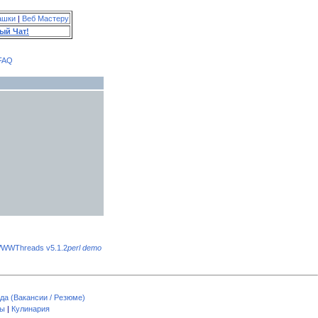
ашки
|
Веб Мастеру
ый Чат!
FAQ
WWThreads v5.1.2
perl demo
да (Вакансии / Резюме)
пы
|
Кулинария