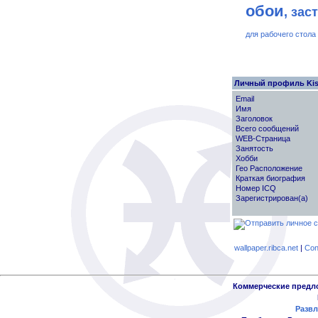
обои
, зас
для рабочего стола
Личный профиль Kis
Email
Имя
Заголовок
Всего сообщений
WEB-Страница
Занятость
Хобби
Гео Расположение
Краткая биография
Номер ICQ
Зарегистрирован(а)
wallpaper.ribca.net
|
Con
Коммерческие предл
Развл