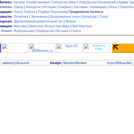
Бизнес:
Каталог Хозяйственных Субъектов (New
/
Old)
|
Доска Объявлений
|
Биржа тру
ечения:
Юмор
|
Анекдоты
|
Истории
|
Графика (Заставки / Анимация)
|
Игры
|
Гороско
ндации:
Поиск Работы
|
Подбор Персонала
| Продвижение Бизнеса
овости:
Политика
|
Экономика
|
Вооруженные силы
|
Культура
|
Спорт
бщение:
Дружелюбный романтичный чат
|
Форум
мация:
Мистика
|
Воинские Искусства Мира
|
Веб Мастеру
Поиск:
Информации
|
Рефератов
|
Музыки
|
Софта
admin@ribca.net
Design:
WonderWorker
http://Ribca.Net