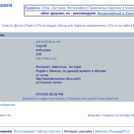
тавки
Графика:
Обои, Заставки, Фотографии
|
Прикольные Картинки
|
Аним
обои здорово, но - рекомендуем:
Дружелюбный и Уютн
Список Досок
|
Поиск
|
Регистрация
|
Вход для Зарегестрировынных
|
Кто в он-лайн
|
bca
admin@ribca.net
Сергей
enthusiast
238
http://ribca.net
Интернет, животные, экстрим
Родом с Минска, на данный момент в Москве
от тутки
http://wonderworker.ribca.net/1
остольное лично
07/24/02 08:26 PM
Добавить в адресную книгу
|
Показать все доски пользователя
tact Us
форумы созданы на основе W
ожения:
Изготовление Сайтов
|
Хостинг
| Интернет реклама |
Магазин (Розница
/
Опт)