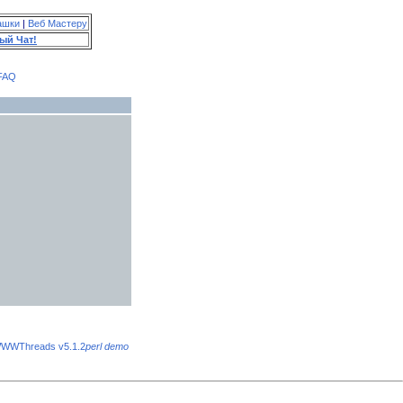
ашки
|
Веб Мастеру
ый Чат!
FAQ
WWThreads v5.1.2
perl demo