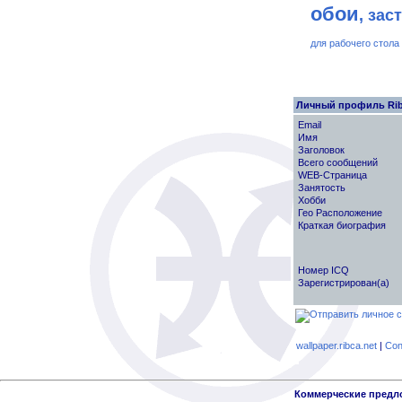
обои
, зас
для рабочего стола
Личный профиль Ri
Email
Имя
Заголовок
Всего сообщений
WEB-Страница
Занятость
Хобби
Гео Расположение
Краткая биография
Номер ICQ
Зарегистрирован(а)
wallpaper.ribca.net
|
Con
Коммерческие предл