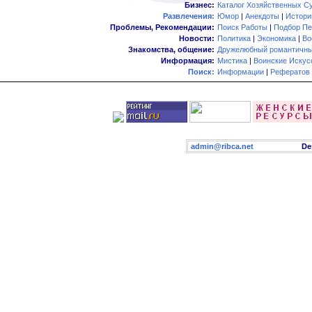
Бизнес:
Каталог Хозяйственных С
Развлечения:
Юмор
|
Анекдоты
|
Истори
Проблемы, Рекомендации:
Поиск Работы
|
Подбор Пе
Новости:
Политика
|
Экономика
|
Во
Знакомства, общение:
Дружелюбный романтичны
Информация:
Мистика
|
Воинские Искус
Поиск:
Информации
|
Рефератов
admin@ribca.net
Desig