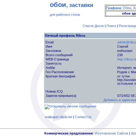
обои
, заставки
Графика:
Обои, З
обои зд
для рабочего стола
Список Досок
|
Поиск
|
Регистрац
Личный профиль Ribca
Email
admin@ribca
Имя
Сергей
Заголовок
enthusiast
Всего сообщений
238
WEB-Страница
http://ribca.n
Занятость
Хобби
Интернет, 
Гео Расположение
Родом с Ми
Краткая биография
от тутки
http://wonde
остольное 
Номер ICQ
Зарегистрирован(а)
07/24/02 08
Добавить в адресную
wallpaper.ribca.net
|
Contact Us
Коммерческие предложения:
Изготовление Сайтов
|
Хо