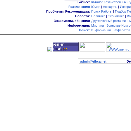
Бизнес:
Каталог Хозяйственных С
Развлечения:
Юмор
|
Анекдоты
|
Истори
Проблемы, Рекомендации:
Поиск Работы
|
Подбор Пе
Новости:
Политика
|
Экономика
|
Во
Знакомства, общение:
Дружелюбный романтичны
Информация:
Мистика
|
Воинские Искус
Поиск:
Информации
|
Рефератов
admin@ribca.net
Desig