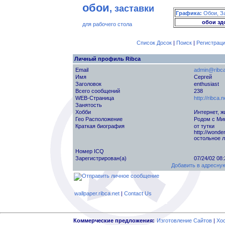
обои
, заставки
Графика:
Обои, З
обои зд
для рабочего стола
Список Досок
|
Поиск
|
Регистрац
Личный профиль Ribca
Email
admin@ribca
Имя
Сергей
Заголовок
enthusiast
Всего сообщений
238
WEB-Страница
http://ribca.n
Занятость
Хобби
Интернет, 
Гео Расположение
Родом с Ми
Краткая биография
от тутки
http://wonde
остольное 
Номер ICQ
Зарегистрирован(а)
07/24/02 08
Добавить в адресную
wallpaper.ribca.net
|
Contact Us
Коммерческие предложения:
Изготовление Сайтов
|
Хо