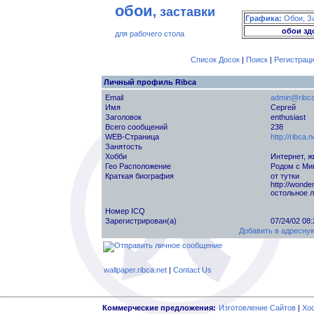
обои
, заставки
Графика:
Обои, З
обои зд
для рабочего стола
Список Досок
|
Поиск
|
Регистрац
Личный профиль Ribca
Email
admin@ribca
Имя
Сергей
Заголовок
enthusiast
Всего сообщений
238
WEB-Страница
http://ribca.n
Занятость
Хобби
Интернет, 
Гео Расположение
Родом с Ми
Краткая биография
от тутки
http://wonde
остольное 
Номер ICQ
Зарегистрирован(а)
07/24/02 08
Добавить в адресную
wallpaper.ribca.net
|
Contact Us
Коммерческие предложения:
Изготовление Сайтов
|
Хо