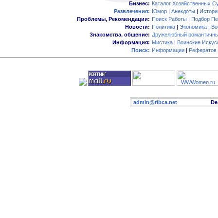
Бизнес:
Каталог Хозяйственных С
Развлечения:
Юмор
|
Анекдоты
|
Истори
Проблемы, Рекомендации:
Поиск Работы
|
Подбор Пе
Новости:
Политика
|
Экономика
|
Во
Знакомства, общение:
Дружелюбный романтичны
Информация:
Мистика
|
Воинские Искус
Поиск:
Информации
|
Рефератов
admin@ribca.net
Desig