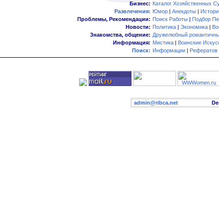
Бизнес:
Каталог Хозяйственных С
Развлечения:
Юмор
|
Анекдоты
|
Истори
Проблемы, Рекомендации:
Поиск Работы
|
Подбор Пе
Новости:
Политика
|
Экономика
|
Во
Знакомства, общение:
Дружелюбный романтичны
Информация:
Мистика
|
Воинские Искус
Поиск:
Информации
|
Рефератов
admin@ribca.net
Desig