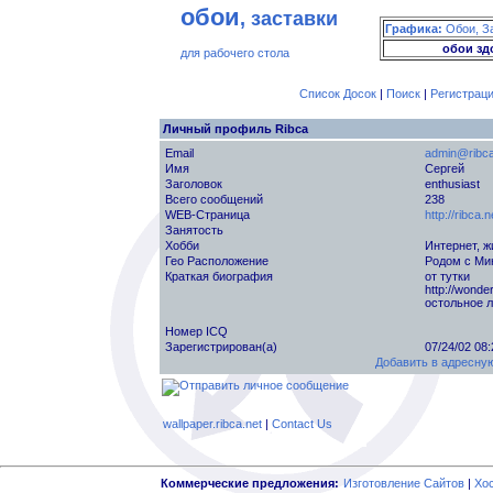
обои
, заставки
Графика:
Обои, З
обои зд
для рабочего стола
Список Досок
|
Поиск
|
Регистрац
Личный профиль Ribca
Email
admin@ribca
Имя
Сергей
Заголовок
enthusiast
Всего сообщений
238
WEB-Страница
http://ribca.n
Занятость
Хобби
Интернет, 
Гео Расположение
Родом с Ми
Краткая биография
от тутки
http://wonde
остольное 
Номер ICQ
Зарегистрирован(а)
07/24/02 08
Добавить в адресную
wallpaper.ribca.net
|
Contact Us
Коммерческие предложения:
Изготовление Сайтов
|
Хо