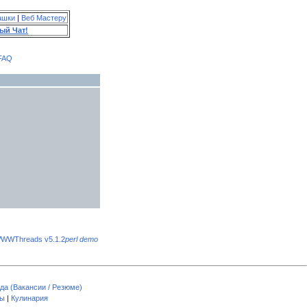
ашки
|
Веб Мастеру
ый Чат!
FAQ
WWThreads v5.1.2
perl demo
да (Вакансии / Резюме)
пы
|
Кулинария