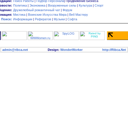
ндации:
Поиск Работы
|
Подбор Персонала
| Продвижение Бизнеса
овости:
Политика
|
Экономика
|
Вооруженные силы
|
Культура
|
Спорт
бщение:
Дружелюбный романтичный чат
|
Форум
мация:
Мистика
|
Воинские Искусства Мира
|
Веб Мастеру
Поиск:
Информации
|
Рефератов
|
Музыки
|
Софта
admin@ribca.net
Design:
WonderWorker
http://Ribca.Net