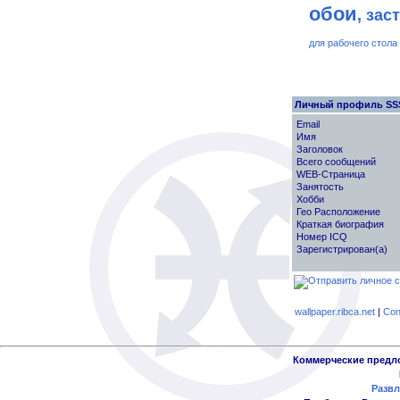
обои
, зас
для рабочего стола
Личный профиль SS
Email
Имя
Заголовок
Всего сообщений
WEB-Страница
Занятость
Хобби
Гео Расположение
Краткая биография
Номер ICQ
Зарегистрирован(а)
wallpaper.ribca.net
|
Con
Коммерческие предл
Развл