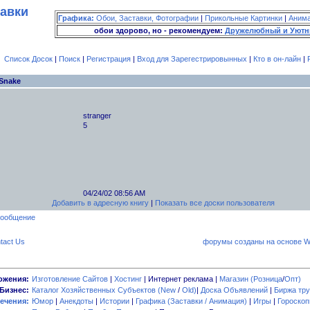
тавки
Графика:
Обои, Заставки, Фотографии
|
Прикольные Картинки
|
Аним
обои здорово, но - рекомендуем:
Дружелюбный и Уютн
Список Досок
|
Поиск
|
Регистрация
|
Вход для Зарегестрировынных
|
Кто в он-лайн
|
Snake
stranger
5
04/24/02 08:56 AM
Добавить в адресную книгу
|
Показать все доски пользователя
tact Us
форумы созданы на основе W
ожения:
Изготовление Сайтов
|
Хостинг
| Интернет реклама |
Магазин (Розница
/
Опт)
Бизнес:
Каталог Хозяйственных Субъектов (New
/
Old)
|
Доска Объявлений
|
Биржа тру
ечения:
Юмор
|
Анекдоты
|
Истории
|
Графика (Заставки / Анимация)
|
Игры
|
Гороско