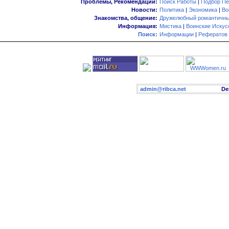
Проблемы, Рекомендации:
Поиск Работы
|
Подбор Пе
Новости:
Политика
|
Экономика
|
Во
Знакомства, общение:
Дружелюбный романтичны
Информация:
Мистика
|
Воинские Искус
Поиск:
Информации
|
Рефератов
admin@ribca.net
Desig