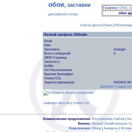
обои
, заставки
Графика:
Обои, З
обои зд
для рабочего стола
Список Досок
|
Поиск
|
Регистрац
Личный профиль SSSnake
Email
Имя
Заголовок
stranger
Всего сообщений
5
WEB-Страница
Занятость
Хобби
Гео Расположение
Краткая биография
Номер ICQ
Зарегистрирован(а)
04/24/02 08
Добавить в адресную
wallpaper.ribca.net
|
Contact Us
Коммерческие предложения:
Изготовление Сайтов
|
Хо
Бизнес:
Каталог Хозяйственных С
Развлечения:
Юмор
|
Анекдоты
|
Истори