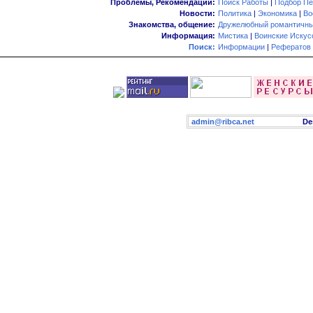
Проблемы, Рекомендации:
Поиск Работы
|
Подбор Пе
Новости:
Политика
|
Экономика
|
Во
Знакомства, общение:
Дружелюбный романтичны
Информация:
Мистика
|
Воинские Искус
Поиск:
Информации
|
Рефератов
admin@ribca.net
Desig