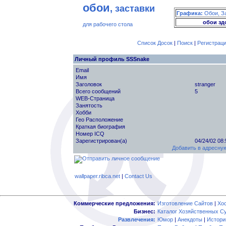
обои
, заставки
Графика:
Обои, З
обои зд
для рабочего стола
Список Досок
|
Поиск
|
Регистрац
Личный профиль SSSnake
Email
Имя
Заголовок
stranger
Всего сообщений
5
WEB-Страница
Занятость
Хобби
Гео Расположение
Краткая биография
Номер ICQ
Зарегистрирован(а)
04/24/02 08
Добавить в адресную
wallpaper.ribca.net
|
Contact Us
Коммерческие предложения:
Изготовление Сайтов
|
Хо
Бизнес:
Каталог Хозяйственных С
Развлечения:
Юмор
|
Анекдоты
|
Истори