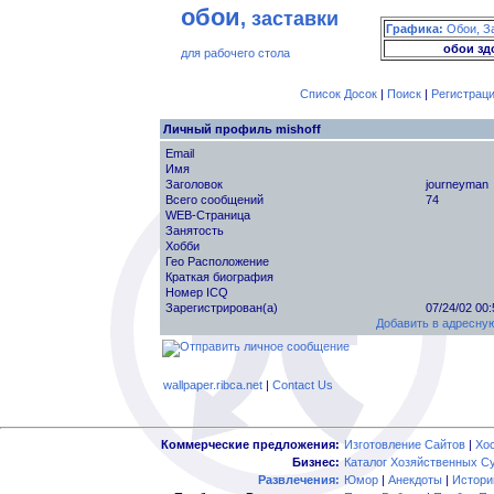
обои
, заставки
Графика:
Обои, З
обои зд
для рабочего стола
Список Досок
|
Поиск
|
Регистрац
Личный профиль mishoff
Email
Имя
Заголовок
journeyman
Всего сообщений
74
WEB-Страница
Занятость
Хобби
Гео Расположение
Краткая биография
Номер ICQ
Зарегистрирован(а)
07/24/02 00
Добавить в адресную
wallpaper.ribca.net
|
Contact Us
Коммерческие предложения:
Изготовление Сайтов
|
Хо
Бизнес:
Каталог Хозяйственных С
Развлечения:
Юмор
|
Анекдоты
|
Истори