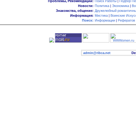
Проблемы, Рекомендации:
Поиск Работы
|
Подбор Пе
Новости:
Политика
|
Экономика
|
Во
Знакомства, общение:
Дружелюбный романтичны
Информация:
Мистика
|
Воинские Искус
Поиск:
Информации
|
Рефератов
admin@ribca.net
Desig