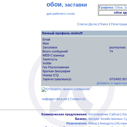
обои
, заставки
Графика:
Обои, З
обои зд
для рабочего стола
Список Досок
|
Поиск
|
Регистрац
Личный профиль mishoff
Email
Имя
Заголовок
journeyman
Всего сообщений
74
WEB-Страница
Занятость
Хобби
Гео Расположение
Краткая биография
Номер ICQ
Зарегистрирован(а)
07/24/02 00
Добавить в адресную
wallpaper.ribca.net
|
Contact Us
Коммерческие предложения:
Изготовление Сайтов
|
Хо
Бизнес:
Каталог Хозяйственных С
Развлечения:
Юмор
|
Анекдоты
|
Истори