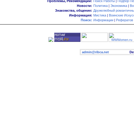
Проблемы, Рекомендации:
Поиск Работы
|
Подбор Пе
Новости:
Политика
|
Экономика
|
Во
Знакомства, общение:
Дружелюбный романтичны
Информация:
Мистика
|
Воинские Искус
Поиск:
Информации
|
Рефератов
admin@ribca.net
Desig