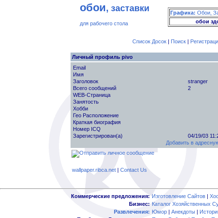
обои
, заставки
Графика:
Обои, З
обои зд
для рабочего стола
Список Досок
|
Поиск
|
Регистрац
Личный профиль pivo
Email
Имя
Заголовок
stranger
Всего сообщений
2
WEB-Страница
Занятость
Хобби
Гео Расположение
Краткая биография
Номер ICQ
Зарегистрирован(а)
04/19/03 11
Добавить в адресную
wallpaper.ribca.net
|
Contact Us
Коммерческие предложения:
Изготовление Сайтов
|
Хо
Бизнес:
Каталог Хозяйственных С
Развлечения:
Юмор
|
Анекдоты
|
Истори