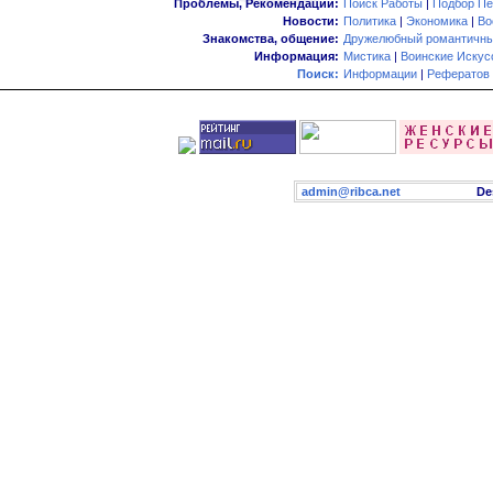
Проблемы, Рекомендации:
Поиск Работы
|
Подбор Пе
Новости:
Политика
|
Экономика
|
Во
Знакомства, общение:
Дружелюбный романтичны
Информация:
Мистика
|
Воинские Искус
Поиск:
Информации
|
Рефератов
admin@ribca.net
Desig