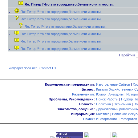
Re: Питер !Что это город,пиво,белые ночи и мосты..
Re: Питер !Что это город,пиво,белые ночи и мосты..
Re: Питер !Что это город,пиво,белые ночи и мосты..
Re: Питер !Что это город,пиво,белые ночи и мосты..
Re: Питер !Что это город,пиво,белые ночи и мосты..
Re: Питер !Что это город,пиво,белые ночи и мосты..
Re: Питер !Что это город,пиво,белые ночи и мосты..
Перейти к
wallpaper.ribca.net
|
Contact Us
Коммерческие предложения:
Изготовление Сайтов
|
Хо
Бизнес:
Каталог Хозяйственных С
Развлечения:
Юмор
|
Анекдоты
|
Истори
Проблемы, Рекомендации:
Поиск Работы
|
Подбор Пе
Новости:
Политика
|
Экономика
|
Во
Знакомства, общение:
Дружелюбный романтичны
Информация:
Мистика
|
Воинские Искус
Поиск:
Информации
|
Рефератов