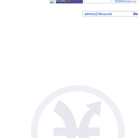
admin@ribca.net
Desig