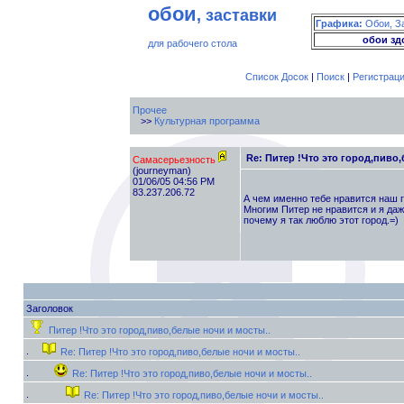
обои
, заставки
Графика:
Обои, З
обои зд
для рабочего стола
Список Досок
|
Поиск
|
Регистрац
Прочее
>>
Культурная программа
Re: Питер !Что это город,пиво
Самасерьезность
(journeyman)
01/06/05 04:56 PM
83.237.206.72
А чем именно тебе нравится наш 
Многим Питер не нравится и я даж
почему я так люблю этот город.=)
Заголовок
Питер !Что это город,пиво,белые ночи и мосты..
Re: Питер !Что это город,пиво,белые ночи и мосты..
Re: Питер !Что это город,пиво,белые ночи и мосты..
Re: Питер !Что это город,пиво,белые ночи и мосты..