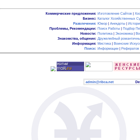
Коммерческие предложения:
Изготовление Сайтов
|
Хо
Бизнес:
Каталог Хозяйственных С
Развлечения:
Юмор
|
Анекдоты
|
Истори
Проблемы, Рекомендации:
Поиск Работы
|
Подбор Пе
Новости:
Политика
|
Экономика
|
Во
Знакомства, общение:
Дружелюбный романтичны
Информация:
Мистика
|
Воинские Искус
Поиск:
Информации
|
Рефератов
admin@ribca.net
Desig