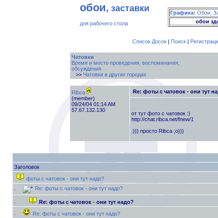
обои
, заставки
Графика:
Обои, З
обои зд
для рабочего стола
Список Досок
|
Поиск
|
Регистрац
Чатовки
Время и место проведения, воспоминания,
обсуждения
>>
Чатовки в других городах
Re: фоты с чатовок - они тут н
Ribca
(member)
09/24/04 01:14 AM
57.67.132.130
от тут фото с чатовок :)
http://chat.ribca.net/fnew/1
:))) просто Ribca ;о)))
Заголовок
фоты с чатовок - они тут надо?
Re: фоты с чатовок - они тут надо?
Re: фоты с чатовок - они тут надо?
Re: фоты с чатовок - они тут надо?