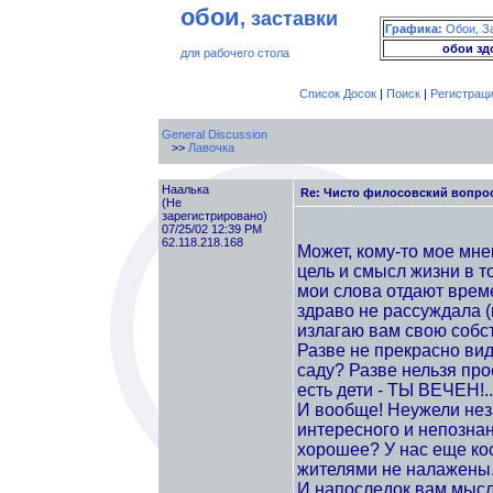
обои
, заставки
Графика:
Обои, З
обои зд
для рабочего стола
Список Досок
|
Поиск
|
Регистрац
General Discussion
>>
Лавочка
Наалька
Re: Чисто филосовский вопрос
(Не
зарегистрировано)
07/25/02 12:39 PM
62.118.218.168
Может, кому-то мое мне
цель и смысл жизни в т
мои слова отдают врем
здраво не рассуждала (
излагаю вам свою собст
Разве не прекрасно виде
саду? Разве нельзя прос
есть дети - ТЫ ВЕЧЕН!..
И вообще! Неужели неза
интересного и непознанн
хорошее? У нас еще кос
жителями не налажены..
И напоследок вам мысл