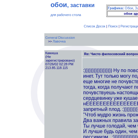
обои
, заставки
Графика:
Обои, З
обои зд
для рабочего стола
Список Досок
|
Поиск
|
Регистрац
General Discussion
>>
Лавочка
Камиша
Re: Чисто филосовский вопрос
(Не
зарегистрировано)
07/26/02 02:28 PM
213.85.118.115
:)))))))))))))))))) Ну п
инет. Тут только могу по
еще многие не почувст
тогда, когда получают по 
почувствуешь настоящий
сердцевинку уже кушае
нЕЕЕЕЕЕЕЕЕЕЕЕЕЕЕЕЕЕ
запретный плод. :))))))))))))
"Чтоб мудро жизнь прож
Два важных правила за
Ты лучше голодай, чем 
И лучше будь один, чем 
пессимизм...:))))))))))))))))