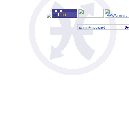
admin@ribca.net
Desig