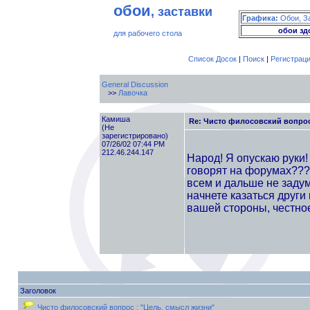
обои
, заставки
Графика:
Обои, З
обои зд
для рабочего стола
Список Досок
|
Поиск
|
Регистрац
General Discussion
>>
Лавочка
Камиша
Re: Чисто филосовский вопрос
(Не
зарегистрировано)
07/26/02 07:44 PM
212.46.244.147
Народ! Я опускаю руки! 
говорят на форумах???!!
всем и дальше не задум
начнете казаться други 
вашей стороны, честное сло
Заголовок
Чисто филосовский вопрос : "Цель, смысл жизни"