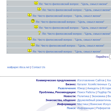
Re: Чисто филосовский вопрос : "Цель, смысл жизни"
Re: Чисто филосовский вопрос : "Цель, смысл жизни"
Re: Чисто филосовский вопрос : "Цель, смысл жизни"
Re: Чисто филосовский вопрос : "Цель, смысл жизни"
Re: Чисто филосовский вопрос : "Цель, смысл жизни"
Re: Чисто филосовский вопрос : "Цель, смысл жизни"
Re: Чисто филосовский вопрос : "Цель, смысл жизни"
Re: Чисто филосовский вопрос : "Цель, смысл жизни"
Re: Чисто филосовский вопрос : "Цель, смысл жизни"
Перейти к
wallpaper.ribca.net
|
Contact Us
Коммерческие предложения:
Изготовление Сайтов
|
Хо
Бизнес:
Каталог Хозяйственных С
Развлечения:
Юмор
|
Анекдоты
|
Истори
Проблемы, Рекомендации:
Поиск Работы
|
Подбор Пе
Новости:
Политика
|
Экономика
|
Во
Знакомства, общение:
Дружелюбный романтичны
Информация:
Мистика
|
Воинские Искус
Поиск:
Информации
|
Рефератов